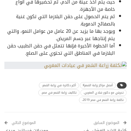
حيث يتم أخذ عينة من الدم، ثم تحضيرها في أنواع
خاصة من الأجهزة.
ثم يتم الحصول على حقن البلازما التي تكون غنية
بالصفائح الدموية.
ويوجد بها ما يزيد عن 20 عامل من عوامل النمو، والتي
يتم إنتاجها عبر جسم المريض.
أما الخطوة الأخيرة فإنها تتمثل في حقن الطبيب حقن
البلازما في المناطق التي تحتوي على الصلع.
أفضل مراكز زراعة الشعرK
أكبر دكاترة في زراعة الشعر،
تجربتي مع دكتور شادي المغربي،
تكاليف زراعة الشعر في مصر،
تكلفة زراعة الشعر في مصر 2019،
الموضوع السابق
الموضوع التالي
كثرة الشد العضلي في
موديلات فساتين ميدي