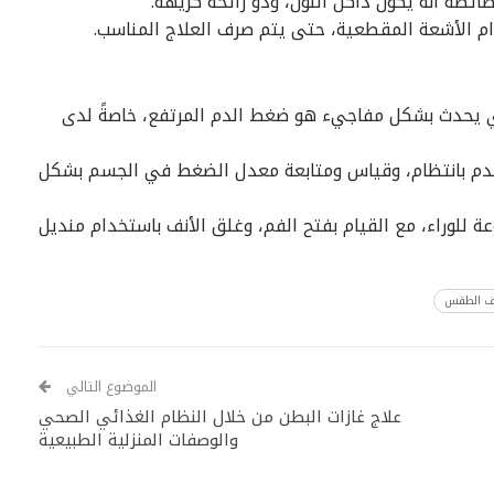
ئصه أنه يكون داكن اللون، وذو رائحة كريهة.
ام الأشعة المقطعية، حتى يتم صرف العلاج المناسب.
لذي يحدث بشكل مفاجيء هو ضغط الدم المرتفع، خاصةً لدى
لدم بانتظام، وقياس ومتابعة معدل الضغط في الجسم بشكل
للوراء، مع القيام بفتح الفم، وغلق الأنف باستخدام منديل
ف الطقس
الموضوع التالي
علاج غازات البطن من خلال النظام الغذائي الصحي
والوصفات المنزلية الطبيعية