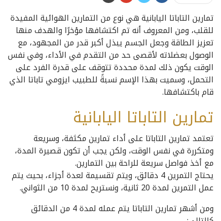
تمارين التاباتا اليابانية هي نوع من التمارين الهوائية المفيدة
للقلب، ومن المعروف أنه تم اكتشافها مؤخرًا والهدف منها
تعزيز الطاقة وجعل الجسم يبذل أكبر قدر من المجهود، مع
الوصول بعضلاته لأقصى حد من التقدم في الأداء، وفي نفس
الوقت يكون ذلك لمدة محددة تتوقف على قدرة الفرد على
التحمل، وسميت بهذا الإسم نسبةً للطبيب ايزومي تاباتا الذي
قام باكتشافها.
تمارين التاباتا اليابانية
تعتمد تمارين التاباتا على أداء تمارين مكثفة، وسريعة
ومتكررة في نفس الوقت، ولكن يجب أن تكون قصيرة المدة،
مع أخذ فواصل سريعة للراحة بين التمارين.
يحتاج التمرين 4 دقائق، ويتم تقسيمة لعدة أجزاء، بحيث يتم
عمل التمرين لمدة 20 ثانية، ونستريح لمدة 10 من الثواني.
ومن أشهر تمارين التاباتا يتم عمله لمدة 4 من الدقائق
كالتالي: