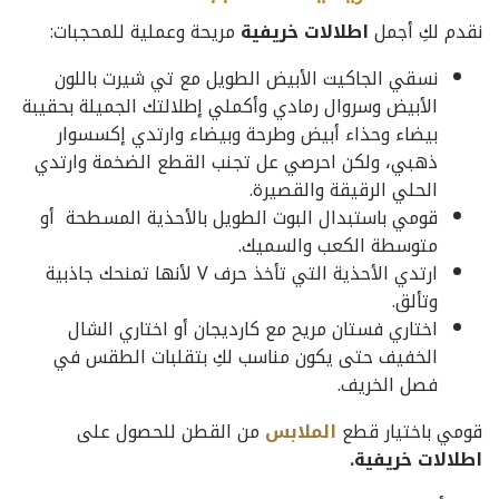
نقدم لكِ أجمل
اطلالات خريفية
مريحة وعملية للمحجبات:
نسقي الجاكيت الأبيض الطويل مع تي شيرت باللون
الأبيض وسروال رمادي وأكملي إطلالتك الجميلة بحقيبة
بيضاء وحذاء أبيض وطرحة وبيضاء وارتدي إكسسوار
ذهبي، ولكن احرصي عل تجنب القطع الضخمة وارتدي
الحلي الرقيقة والقصيرة.
قومي باستبدال البوت الطويل بالأحذية المسطحة أو
متوسطة الكعب والسميك.
ارتدي الأحذية التي تأخذ حرف V لأنها تمنحك جاذبية
وتألق.
اختاري فستان مريح مع كارديجان أو اختاري الشال
الخفيف حتى يكون مناسب لكِ بتقلبات الطقس في
فصل الخريف.
قومي باختيار قطع
الملابس
من القطن للحصول على
اطلالات خريفية.