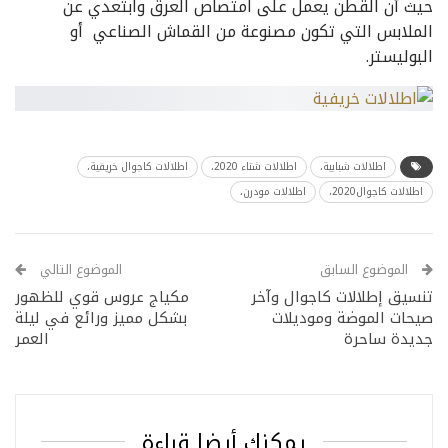
حيث أن القطن يعمل على امتصاص العرق وابتعدي عن
الملابس التي تكون مصنوعة من القماش الصناعي أو
البوليستر.
اطلالات شبابية،
اطلالات شتاء 2020،
اطلالات كاجوال خريفية،
اطلالات كاجوال2020،
اطلالات مودرن،
الموضوع السابق
الموضوع التالي
تنسيق إطلالات كاجوال وآخر
مكياج عروس قوي للظهور
صيحات الموضة وموديلات
بشكل مميز ورائع في ليلة
جديدة ساحرة
العمر
يمكنك أيضا قراءة