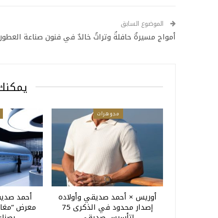
الموضوع السابق
أمواج مسيرةٌ حافلةٌ وتراثٌ خالدٌ في فنون صناعة العطور
يمكنك 
مجوهرات
أوريس × أحمد صديقي وأولاده
أحمد صديق
إصدار محدود في الذكرى 75
معرض “مغامر
لتأسيس صديقي
بصناع