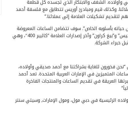
ي وأولاده. الشغف والابتكار الذي تجسده كل قطعة
لائنا. وكذلك قيم ومبادئ أوريس تتطابق مع فلسفة أحمد
م لتقديم تشكيلات العلامة إلى عملائنا.”
حياته بأسلوبه الخاص”. سوف تتضامن الساعات المعروضة
في متاجر أحمد صديقي وأولاده قطع من تشكيلة “أكيس” و”بيغ كراون” وآخر إصدارات العلامة “كاليبر 400″، وهي
ل خبراء الشركة.
“نحن فخورون للغاية بشراكتنا مع أحمد صديقي وأولاده،
اعات المتميزين في الإمارات العربية المتحدة. تعد أحمد
تها العريقة في تقديم الساعات والمنتجات الفاخرة
اَ”
اده الرئيسية في دبي مول، ومول الإمارات, وسيتي سنتر