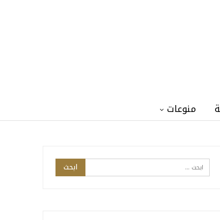
ة
منوعات