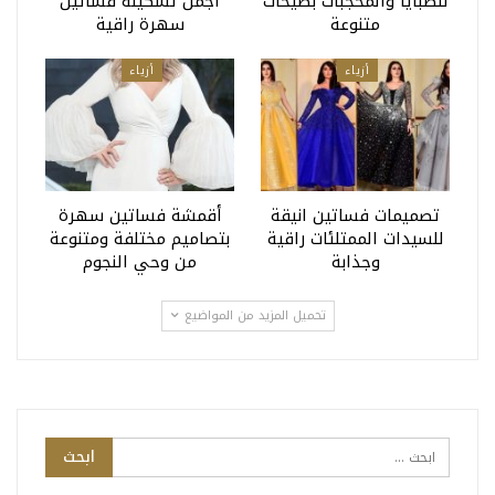
للصبايا والمحجبات بصيحات
أجمل تشكيلة فساتين
متنوعة
سهرة راقية
أزياء
أزياء
تصميمات فساتين انيقة
أقمشة فساتين سهرة
للسيدات الممتلئات راقية
بتصاميم مختلفة ومتنوعة
وجذابة
من وحي النجوم
تحميل المزيد من المواضيع