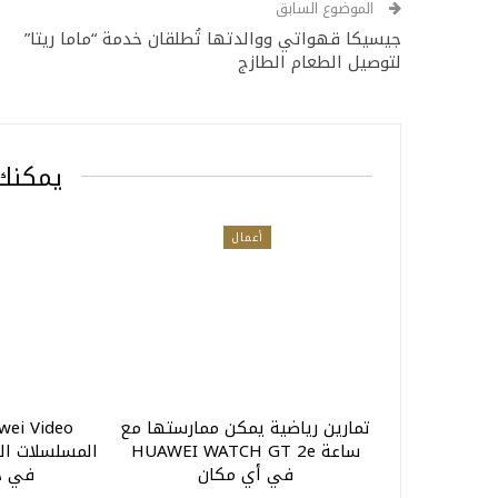
الموضوع السابق
جيسيكا قهواتي ووالدتها تُطلقان خدمة “ماما ريتا”
لتوصيل الطعام الطازج
يمكنك 
أعمال
تمارين رياضية يمكن ممارستها مع
ساعة HUAWEI WATCH GT 2e
المسلسلات ال
في أي مكان
في دو