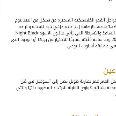
HUAWEI WATCH GT 2 بمجموعة مراحل القمر الكلاسيكية المتميزة من هيكل من التيتانيوم
وسطح بلوري من الياقوت لشاشة الـ AMOLED مقاس 1.39 بوصة، بالإضافة إلى دعم خزفي جيد للمتانة والراحة
والأناقة. يعمل التصميم المتكامل على تبسيط هيكل الساعة والأشرطة التي تأتي بباللون الأسود Night Black
للإصدار الرياضي. علاوة على ذلك، مع وجود أكثر من 200 وجه ساعة مثبتة مسبقًا للاختيار من بينها أو الوجوه التي
في مطابقة أسلوبك اليومي.
عين
HUAWEI WATCH  بمجموعة مراحل القمر عمر بطارية طويل يصل إلى أسبوعين في ظل
مة بشرائح هواوي القابلة للارتداء المطورة ذاتيًا والتي