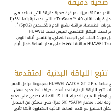
 صحية دقيقة
HUAW بمجموعة مراحل القمر ممتلئة بميزات مراقبة صحية دقيقة التي تساعد في
تتبع بياناتك الصحية وتسجيلها. توفر تقنية مراقبة معدل ضربات القلب TruSeen ™ 4.0+ التي تمت ترقيتها تذكيرًا
ات الطبيعية. مراقبة تشبع الدم بالأكسجين (SpO2)
*
،
وهو تركيز الأكسجين في الدم ومؤشر فسيولوجي مهم لصحة الجهاز التنفسي. تقيس تقنية HUAWEI
تتبع معدل ضربات القلب في الوقت الفعلي، والتنفس أثناء النوم،
وتحليلات البيانات الضخمة. بينما توفر تقنية HUAWEI TruRelaxTM مراقبة الضغط على مدار الساعة طوال أيام
تبع اللياقة البدنية المتقدمة
من أجل تلبية احتياجات اللياقة البدنية الخاصة بك، تأتي ساعة HUAWEI WATCH GT 2 Pro بمجموعة مراحل القمر
من ميزات تتبع اللياقة البدنية لبدء أسلوب حياة نشط جديد سهل.
هناك نوعان من الإضافات الجديدة، التزلج والجولف، إلى أوضاع التمرين الاحترافية الـ 15 الأصلية. تحتوي على جميع
الرياضات الأساسية بما في ذلك السباحة حيث إنها مقاومة للماء بمعيار 5ATM* (50 مترًا) حتى تتمكن من التبديل
بشأن التحفيز مع هذه الساعة الذكية المتطورة لأنها تأتي