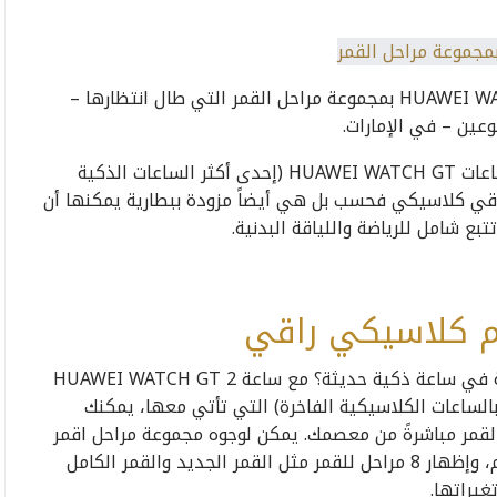
أعلنت هواوي اليوم عن إطلاق ساعة HUAWEI WATCH GT 2 Pro بمجموعة مراحل القمر التي طال انتظارها –
عين – في الإمارات.
لا تأتي الساعة الذكية التي تمت إضافتها لسلسلة ساعات HUAWEI WATCH GT (إحدى أكثر الساعات الذكية
راقي كلاسيكي فحسب بل هي أيضاً مزودة ببطارية يمكنها أن
بع شامل للرياضة واللياقة البدنية.
م كلاسيكي راقي
عودة إلى الجذور الراقية أم مزيج من التقاليد القديمة في ساعة ذكية حديثة؟ مع ساعة HUAWEI WATCH GT 2
 بالساعات الكلاسيكية الفاخرة) التي تأتي معها، يمكنك
 القمر مباشرةً من معصمك. يمكن لوجوه مجموعة مراحل اقمر
في الساعة عرض وقت شروق الشمس وغروبها كل يوم، وإظهار 8 مراحل للقمر مثل القمر الجديد والقمر الكامل
غيراتها.