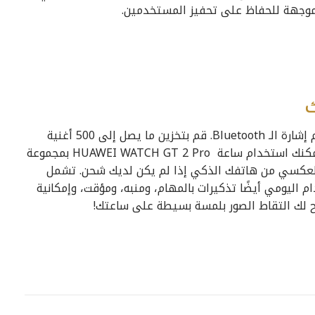
قم باستقبال المكالمات أو إجراؤها أو كتمها باستخدام إشارة الـ Bluetooth. قم بتخزين ما يصل إلى 500 أغنية
للتمرين. مع 5 دقائق من الشحن اللاسلكي السريع، يمكنك استخدام ساعة HUAWEI WATCH GT 2 Pro بمجموعة
 تدعم الشحن العكسي من هاتفك الذكي إذا لم يكن لديك شحن. تشمل
 اليومي أيضًا تذكيرات بالمهام، ومنبه، ومؤقت، وإمكانية
يح لك التقاط الصور بلمسة بسيطة على ساعتك!