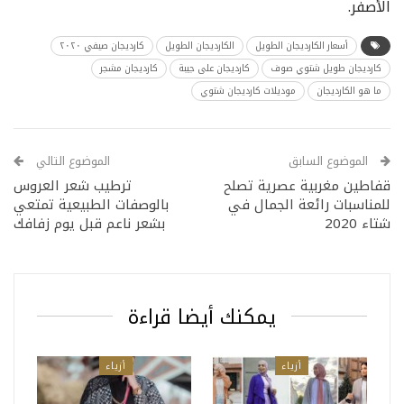
الأصفر.
أسعار الكارديجان الطويل
الكارديجان الطويل
كارديجان صيفي ٢٠٢٠
كارديجان طويل شتوي صوف
كارديجان على جيبة
كارديجان مشجر
ما هو الكارديجان
موديلات كارديجان شتوي
الموضوع السابق
الموضوع التالي
قفاطين مغربية عصرية تصلح
ترطيب شعر العروس
للمناسبات رائعة الجمال في
بالوصفات الطبيعية تمتعي
شتاء 2020
بشعر ناعم قبل يوم زفافك
يمكنك أيضا قراءة
أزياء
أزياء