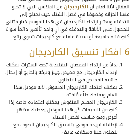
المقال لأننا نعلم أن
الكارديجان
من الملابس التي لا تخلو
منها الخزانة وخصوصًا في فصل الشتاء حيث نحتاج إلى
التدفئة ويعتبر ارتداء الكارديجان في هذا الموسم خيار مثالي
للحصول على الأناقة والتدفئة في آنٍ واحد تألقي دائماً سواءً
كنتِ فتاه جاميعة أو سيدة عاملة مع كارديجات شتوي رائع.
6 افكار تنسيق الكارديجان
بدلاً من ارتداء القمصان التقليدية تحت السترات يمكنك
ارتداء الكارديجان مع قميص جينز وتركه بالخارج أو إدخال
حاشية القميص في البنطلون.
يمكنك اعتماد الكارديجان المنفوش لأنه موديل هذا
العام ويمنحك طلّة مُلفتة.
الكارديجان المقلم المنفوش يمكنكِ اعتماده خاصة إذا
كنتِ من النحيفات لأن هذا الموديل يعطيكِ مظهر
أعرض وهو مناسب لفصل الشتاء.
لإطلالة فريدة قومي بتنسيق الكارديجان الصوف مع
بنطلون جينز وسكارف عريض.