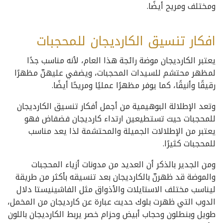
ومختلف ومريح أيضًا.
افكار تنسيق الكارديجان للمحجبات
يعتبر الكارديجان موضة رائجة هذا العام، لأنه مناسب جدًا
لمظهر محتشم للسيدات المحجبات، ويضفي عليهنّ مظهرًا
رقيقًا وأنيقًا، كما يوفر مظهرًا عمليًا ومريحًا أيضًا.
وتعد الإطلالة البوهيمية من أجمل أفكار تنسيق الكارديجان
للمحجبات حيث تستطيعين ارتداء كارديجان فضفاض فهو
يعتبر من الإطلالات الجميلة والمحتشمة لذا يعد مناسب
للمحجبات كثيرًا.
ومن الجدير بالذكر أن العديد من مدونات أزياء المحجبات
والموضة قد ظهرنّ بالكارديجان بعد تنسيقه بأكثر من طريقة
ليناسب مختلف الاستايلات والأذواق مثل الفاشينيستا دلال
الدوب التي ظهرت بلوك حديث عبارة عن كارديجان من المخمل،
طويل وبنطلون وحجاب أبيض وحزام خصر يربط الكارديجان باللون