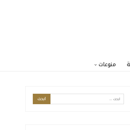
ة
منوعات