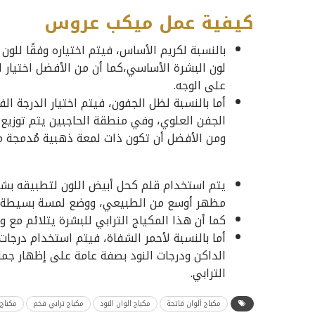
كيفية عمل ميكب عروس
بالنسبة لكريم الأساس، فيتم اختياره وفقًا للو
لون البشرة الأساسي،كما أن من الأفضل اختيار 
على الوجه.
أما بالنسبة لظل الجفون، فيتم اختيار الدرجة ا
الجفن العلوي، وفي منطقة الحاجبين يتم توزيع ط
ومن الأفضل أن تكون ذات لمعة ذهبية مُدمجة مع
يتم استخدام قلم كحل أبيض اللون لتطبيقه بش
مظهر أوسع من الطبيعي، ووضع لمسة بسيطة من ا
كما أن هذا المكياج الترابي للبشرة يتلائم مع
أما بالنسبة لأحمر الشفاة، فيتم استخدام درجات 
الداكن ودرجات النود بصفة عامة على إظهار جما
الترابي.
مكياج ألوان فاتحة
مكياج الوان النود
مكياج ترابي فخم
مكياج ع