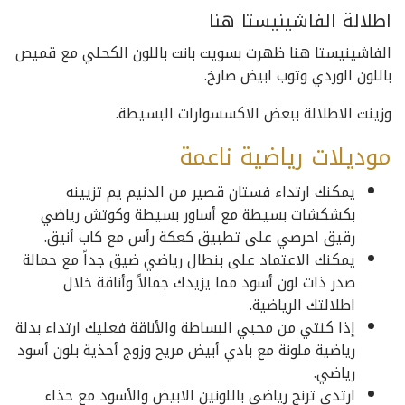
اطلالة الفاشينيستا هنا
الفاشينيستا هنا ظهرت بسويت بانت باللون الكحلي مع قميص
باللون الوردي وتوب ابيض صارخ.
وزينت الاطلالة ببعض الاكسسوارات البسيطة.
موديلات رياضية ناعمة
يمكنك ارتداء فستان قصير من الدنيم يم تزيينه
بكشكشات بسيطة مع أساور بسيطة وكوتش رياضي
رقيق احرصي على تطبيق كعكة رأس مع كاب أنيق.
يمكنك الاعتماد على بنطال رياضي ضيق جداً مع حمالة
صدر ذات لون أسود مما يزيدك جمالاً وأناقة خلال
اطلالتك الرياضية.
إذا كنتي من محبي البساطة والأناقة فعليك ارتداء بدلة
رياضية ملونة مع بادي أبيض مريح وزوج أحذية بلون أسود
رياضي.
ارتدي ترنج رياضي باللونين الابيض والأسود مع حذاء