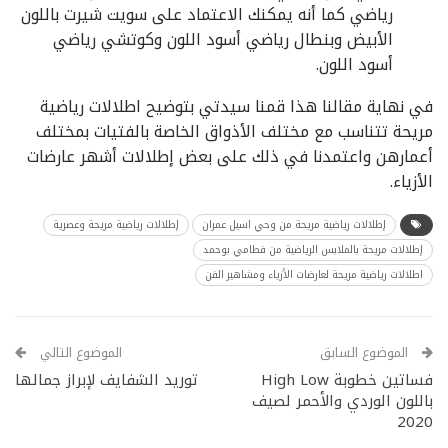
رياضي كما أنه يمكنك الاعتماد على سويت شيرت باللون
الأبيض وبنطال رياضي أسود اللون وكوتشي رياضي
أسود اللون.
في نهاية مقالنا هذا قمنا سيدتي بتوضيح اطلالات رياضية
مريحة تتناسب مع مختلف الأذواق الخاصة بالفتيات بمختلف
أعمارهن واعتمدنا في ذلك على بعض إطلالات أشهر عارضات
الأزياء.
إطلالات رياضية مريحة من وحي اسيل عمران
إطلالات رياضية مريحة وعصرية
إطلالات مريحة بالملابس الرياضية من فطامي بوحمد
اطلالات رياضية مريحة لعارضات الأزياء ومشاهير الفن
الموضوع السابق
الموضوع التالي
فساتين خطوبة High Low
توريد الشفايف لإبراز جمالها
باللون الوردي والأحمر لصيف
2020