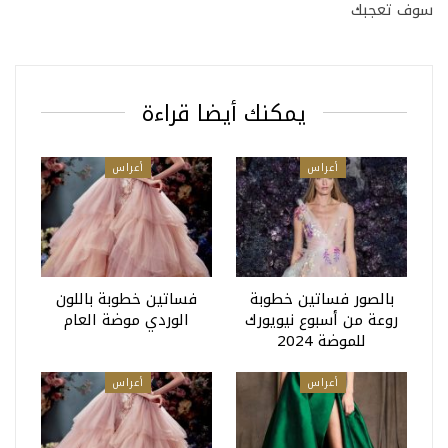
سوف تعجبك
يمكنك أيضا قراءة
أعراس
أعراس
بالصور فساتين خطوبة
فساتين خطوبة باللون
روعة من أسبوع نيويورك
الوردي موضة العام
للموضة 2024
أعراس
أعراس