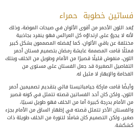
فساتين خطوبة حمراء
يُعد اللون الأحمر من أقوى الألوان في صيحات الموضة، وذلك
لأنه لا يجرؤ على ارتداؤه كل العرائس فهو ينفرد بجاذبية
مختلفة عن باقي الألوان، كما يُفضله المصممون بشكل كبير
فمثلًا قامت المصممة عايشة رمضان بتصميم فستان أحمر
اللون، منفوش قليلًا قصيرًا من الأمام وطويل من الخلف وبتلك
التفاصيل الصغيرة قد جعل الفستان على مستوى من
الفخامة والإبهار لا مثيل له.
وأيضًا قامت ماركة جيامباتيستا فالي بتقديم تصميمين أحمر
اللون، ولكن كان أحد الفساتين قصته تتمثل في كونه قصير
من الأمام بدرجة كبيرة أما من الخلف فهو طويل نسبيًا،
والفستان الأخر تتمثل قصته في إظهار الساق من الأمام بجزء
صغير، ولكن التصميم كان شاملًا لتنورة من الخلف طويلة ذات
كشكشة.