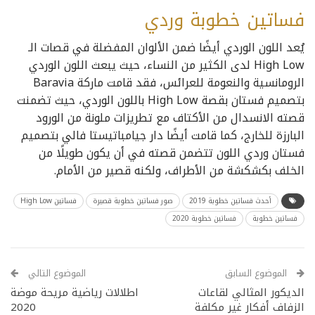
فساتين خطوبة وردي
يُعد اللون الوردي أيضًا ضمن الألوان المفضلة في قصات الـ
High Low لدى الكثير من النساء، حيث يبعث اللون الوردي
الرومانسية والنعومة للعرائس، فقد قامت ماركة Baravia
بتصميم فستان بقصة High Low باللون الوردي، حيث تضمنت
قصته الانسدال من الأكتاف مع تطريزات ملونة من الورود
البارزة للخارج، كما قامت أيضًا دار جيامباتيستا فالي بتصميم
فستان وردي اللون تتضمن قصته في أن يكون طويلًا من
الخلف بكشكشة من الأطراف، ولكنه قصير من الأمام.
أحدث فساتين خطوبة 2019
صور فساتين خطوبة قصيرة
فساتين High Low
فساتين خطوبة
فساتين خطوبة 2020
الموضوع السابق
الموضوع التالي
الديكور المثالي لقاعات
اطلالات رياضية مريحة موضة
الزفاف أفكار غير مكلفة
2020