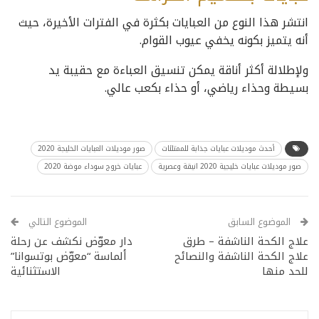
انتشر هذا النوع من العبايات بكثرة في الفترات الأخيرة، حيث
أنه يتميز بكونه يخفي عيوب القوام.
ولإطلالة أكثر أناقة يمكن تنسيق العباءة مع حقيبة يد
بسيطة وحذاء رياضي، أو حذاء بكعب عالي.
أحدث موديلات عبايات جذابة للممتلئات
صور موديلات العبايات الخليجة 2020
صور موديلات عبايات خليجية 2020 انيقة وعصرية
عبايات خروج سوداء موضة 2020
الموضوع السابق
الموضوع التالي
علاج الكحة الناشفة – طرق
دار معوّض نكشف عن رحلة
علاج الكحة الناشفة والنصائح
ألماسة “معوّض بوتسوانا”
للحد منها
الاستثنائية