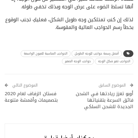
أنها تسلط الضوء على عرض الوجه وبذلك تخفي طوله.
لذلك إن كنتِ تمتلكين وجه طويل الشكل، فعليكِ تجنب الوقوع
بخطأ رسم الحواجب العالية والمقوسة.
أفضل رسمة حواجب للوجه الطويل
الحواجب المناسبة للعيون الواسعة
الحواجب تغير شكل الوجه
حواجب الوجه الصغير
الموضوع السابق
الموضوع التالي
أوبو تعزز ريادتها في الشحن
فستان الزفاف لعام 2020
فائق السرعة بتقنياتها
بتصميمات وأقمشة متنوعة
الجديدة للشحن السلكي