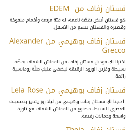
فستان زفاف من EDEM
هو فستان أبيض بقصّة ناعمة، له قبّة مربعة وأكمام منفوخة
وقصيرة والفستان يتسع من الأسفل.
فستان زفاف بوهيمي من Alexander
Grecco
اخترنا لكِ موديل فستان زفاف من القماش الشفاف بقصّة
بسيطة ومُزين الورود الرقيقة ليضفي عليكِ طلّة رومانسية
رائعة.
فستان زفاف بوهيمي من Lela Rose
ا
حببنا لكِ فستان زفاف بوهيمي من ليلا روز يتميز بتصميمه
العصري البسيط، مصنوع من القماش الشفاف مع تنورة
واسعة وحمالات رفيعة.
فستان زفاف Theia