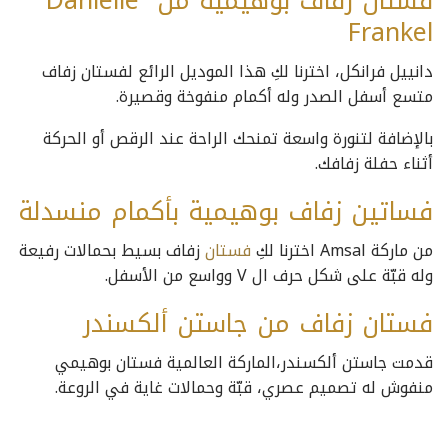
فستان زفاف بوهيمية من Danielle
Frankel
دانييل فرانكل، اخترنا لكِ هذا الموديل الرائع لفستان زفاف
متسع أسفل الصدر وله أكمام منفوخة وقصيرة.
بالإضافة لتنورة واسعة تمنحك الراحة عند الرقص أو الحركة
أثناء حفلة زفافك.
فساتين زفاف بوهيمية بأكمام منسدلة
من ماركة Amsal اخترنا لكِ
فستان
زفاف بسيط بحمالات رفيعة
وله قبّة على شكل حرف ال V وواسع من الأسفل.
فستان زفاف من جاستن ألكسندر
قدمت جاستن ألكسندر،الماركة العالمية فستان بوهيمي
منفوش له تصميم عصري، قبّة وحمالات غاية في الروعة.