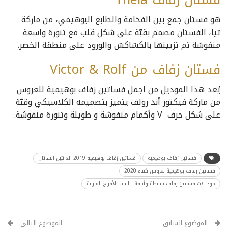
هو فستان جمع بين الفخامة والطابع البوهيمي، من ماركة
ثيا، الفستان مصمم بقبّة على شكل قلب مع تنورة واسعة
منفوشة تم تزيينها بالكشاكش والورود على منطقة الخصر.
فستان زفاف من Victor & Rolf
يُعد هذا الموديل من اجمل فساتين زفاف بوهيمية للعروس
من ماركة فيكتور أند رولف يتميز بتصميمه الكلاسيكي وقبّة
على شكل حرف V وأكمام منفوشة و طويلة وتنورة منفوشة.
فساتين زفاف بوهيمية
فساتين زفاف بوهيمية 2019 الدانتيل الساتان
فساتين زفاف بوهيمية لعروس شتاء 2020
موديلات فساتين زفاف بسيطة وأنيقة تناسب الأفراح المنزلية
الموضوع السابق
الموضوع التالي