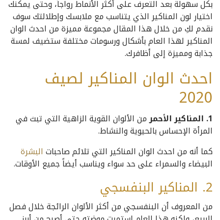
بكل سهولة بعد التعرف على أكثر الأنماط رواجاً، وحتى يمكنك
اختيار لون المناكير الذي يتناسب مع ملابسك وإطلالتك سوف
نقدم لكِ من خلال هذا المقال مجموعة مميزة من احدث الوان
المناكير لهذا العام بأشكال ورسومات مختلفة ستضيف لمسة
جذابة ومميزة إلى أظافرك.
احدث الوان المناكير لصيف
2020
1. المناكير الأحمر
من الألوان القوية الزاهية التي تبث في
المرأة الإحساس بالحيوية والنشاط.
كما أنه من احدث الوان المناكير التي تلائم صاحبات
البشرة
البيضاء والسمراء على حد سواء ويناسب أيضاً جميع الأوقات.
2. المناكير البنفسجي
من المعروف أن البنفسجي من أكثر الألوان الرائجة خلال فصل
الربيع، ولكنه هذا العام استمرت موضته حتى أصبح من أبرز