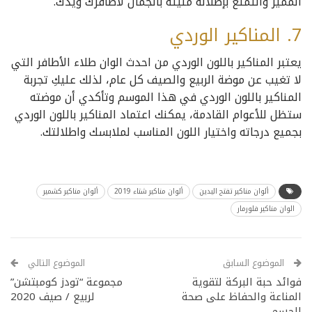
المميز والتمتع بإطلالة مليئة بالجمال لأظافرك ويدك.
7. المناكير الوردي
يعتبر المناكير باللون الوردي من احدث الوان طلاء الأطافر التي
لا تغيب عن موضة الربيع والصيف كل عام، لذلك عليكِ تجربة
المناكير باللون الوردي في هذا الموسم وتأكدي أن موضته
ستظل للأعوام القادمة، يمكنك اعتماد المناكير باللون الوردي
بجميع درجاته واختيار اللون المناسب لملابسك واطلالتك.
ألوان مناكير تفتح اليدين
ألوان مناكير شتاء 2019
ألوان مناكير كشمير
الوان مناكير فلورمار
الموضوع السابق
الموضوع التالي
فوائد حبة البركة لتقوية
مجموعة “تودز كومبتشن”
المناعة والحفاظ على صحة
لربيع / صيف 2020
الجسم