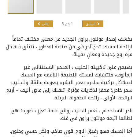
1
من
5
السابق
التالي
يكشف إصدار مولتون براون الجديد عن معنى مختلف تماماً
لرائحة المسك؛ تحدٍ آخر في فن صناعة العطور ، تنبثق منه كل
مرة روح جديدة ومعانٍ دفينة.
يهيمن على تركيبته الحليب ، العنصر الاستثنائي غير
المألوف، فتتشابك لمسته اللطيفة الناعمة مع المسك
لتتشكل تركيبة ساحرة تغمر البشرة بنعومة فائقة. وللحليب
سحر خاص؛ محفز لذكريات مؤثرة، تنقلك إلى ماضٍ أليف – أريج
الرائحة الأولى ، رائحة الطفولة البريئة.
نادر الاستخدام ، تغمر الحليب روائح عابقة تعزز حضوره؛ نهج
لطالما اتبعه مولتون براون في فنه.
أما المسك فهو رفيق الروح. قوي صاخب ولكن حسي وحنون.