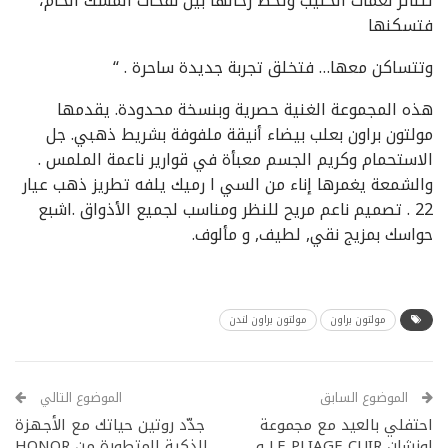
تتناثر نغمات الحليب وتحط رحالها بين نفحات المسك الخام،
فتسكنها
وتتساكن معها… فتخلق تجربة جديدة ساحرة . “
هذه المجموعة الغنية حصرية وبنسخة محدودة. يقدمها
مولتون براون بعلب بيضاء أنيقة ملفوفة بشريط ذهبي. جل
الاستحمام وكريم الجسم معبأة في قوارير ناعمة الملمس .
والشمعة يغمرها إناء من السي ا رميك يلفه تطريز ذهب عيار
22 . تصميم ناعم مريح للنظر ومناسب لجميع الأذواق .اشبع
حواسك بمزيج نقي, لطيف, و مألوف.
مولتون براون
مولتون براون لندن
الموضوع السابق
الموضوع التالي
احتفلي بالعيد مع مجموعة
جدّد روتين حياتك مع الأجهزة
لونشان LE PLIAGE CUIR و
الذكية المتطورة من HONOR