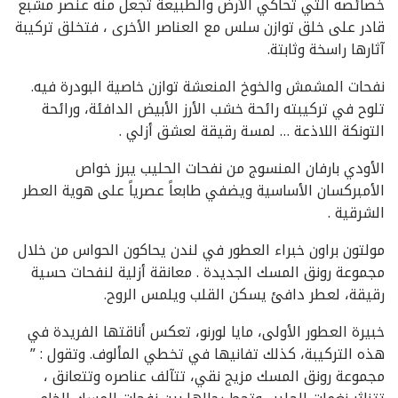
خصائصه التي تحاكي الأرض والطبيعة تجعل منه عنصر مشبع
قادر على خلق توازن سلس مع العناصر الأخرى ، فتخلق تركيبة
آثارها راسخة وثابتة.
نفحات المشمش والخوخ المنعشة توازن خاصية البودرة فيه.
تلوح في تركيبته رائحة خشب الأرز الأبيض الدافئة، ورائحة
التونكة اللاذعة … لمسة رقيقة لعشق أزلي .
الأودي بارفان المنسوج من نفحات الحليب يبرز خواص
الأمبركسان الأساسية ويضفي طابعاً عصرياً على هوية العطر
الشرقية .
مولتون براون خبراء العطور في لندن يحاكون الحواس من خلال
مجموعة رونق المسك الجديدة . معانقة أزلية لنفحات حسية
رقيقة، لعطر دافئ يسكن القلب ويلمس الروح.
خبيرة العطور الأولى، مايا لورنو، تعكس أناقتها الفريدة في
هذه التركيبة، كذلك تفانيها في تخطي المألوف. وتقول : ”
مجموعة رونق المسك مزيج نقي، تتآلف عناصره وتتعانق ،