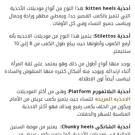
أحذية kitten heels:
هذا النوع من أنواع موديلات الأحذية
التي تتميز بالكعب القصير جدا. ويعطي مظهر وراحة وجمال
ويناسب جميع النساء وفي كل اﻷوقات .
أحذية Stilettos:
يتميز هذا النوع من موديلات الاحذيه بأنه
أرفع الكعوب وأطولها حيث يبلغ طول الكعب من 8 إلى 10
سنتيمتر.
يوجد منها أنواع أطول من ذلك وهو يعتمد على ثقة المرأة
أثناء ارتدائه. ويوجد منه أشكال كثيره منها المنقوش والسادة
ليناسب أيضاً لون الاطلاله.
أحذية البلاتفورم Platform:
وهى من أكثر الموديلات
الاحذيه المريحه
للنساء حيث يتميز بكعب عريض من الأمام.
ويكون من الخلف بكعب رفيع وبذلك فهو أكثر الاحذية
المناسبة للسهر والحفلات.
أحذية الشانكى Chunky heels:
يعتبر من موضة السنين
الحالية في موديلات الأحذية. كما يتميز بكعب عريض من