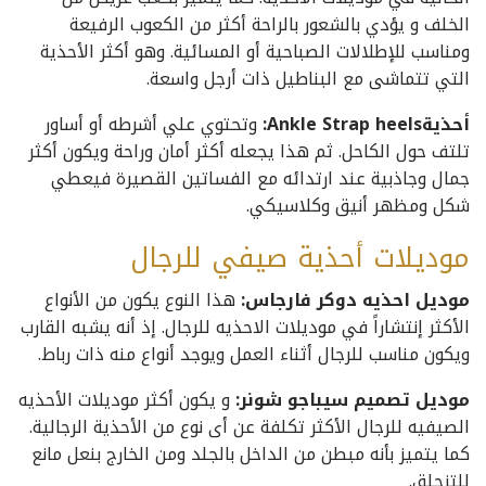
الخلف و يؤدي بالشعور بالراحة أكثر من الكعوب الرفيعة
ومناسب للإطلالات الصباحية أو المسائية. وهو أكثر الأحذية
التي تتماشى مع البناطيل ذات أرجل واسعة.
أحذيةAnkle Strap heels:
وتحتوي علي أشرطه أو أساور
تلتف حول الكاحل. ثم هذا يجعله أكثر أمان وراحة ويكون أكثر
جمال وجاذبية عند ارتدائه مع الفساتين القصيرة فيعطي
شكل ومظهر أنيق وكلاسيكي.
موديلات أحذية صيفي للرجال
موديل احذيه دوكر فارجاس:
هذا النوع يكون من الأنواع
الأكثر إنتشاراً في موديلات الاحذيه للرجال. إذ أنه يشبه القارب
ويكون مناسب للرجال أثناء العمل ويوجد أنواع منه ذات رباط.
موديل تصميم سيباجو شونر:
و يكون أكثر موديلات الأحذيه
الصيفيه للرجال الأكثر تكلفة عن أى نوع من الأحذية الرجالية.
كما يتميز بأنه مبطن من الداخل بالجلد ومن الخارج بنعل مانع
للتزحلق.