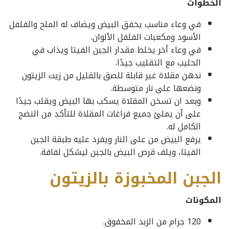
الخطوات
في وعاء مناسب يخفق البيض ويضاف له الملح والفلفل
الأسود ومكعبات الفلفل الألوان.
في وعاء أخر يخلط مقدار الجبن الفيتا ويذاب في
الحليب مع التقليب جيدًا.
ندهن مقلاة غير قابلة للصق بالقليل من زيت الزيتون
ونضعها على نار متوسطة.
وبعد ان تسخن المقلاة يسكب بها البيض ويقلب جيدًا
على أن يملئ جميع فراغات المقلاة للتأكد من النضج
الكامل له.
يرفع البيض من على النار ويفرد عليه طبقة الجبن
الفيتا، ويلف قرص البيض بالجبن ليشكل لفافة.
الجبن المخبوزة بالزيتون
المكونات
120 جرام من الزبد المخفوق.