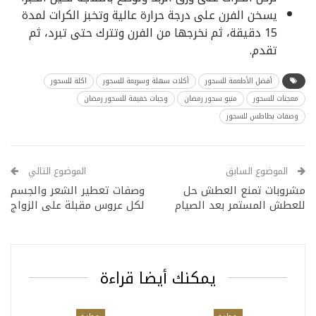
يسخن الفرن على درجة حرارة عالية وتخبز الكرات لمدة
15 دقيقة، ثم نخرجها من الفرن وتترك حتى تبرد، ثم
تقدم.
أفضل الأطعمة للسحور
أكلات سهلة وسريعة للسحور
اكلة للسحور
معجنات للسحور
منيو سحور رمضان
وجبات خفيفة للسحور رمضان
وصفات بطاطس للسحور
الموضوع السابق
الموضوع التالي
مشروبات تمنع العطش حل
وصفات تعطير الشعر والجسم
للعطش المستمر بعد الصيام
لكل عروس مقبلة على الزواج
يمكنك أيضا قراءة