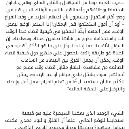
عصيب للغاية خوفاً من المجهول والقلق المالي وهم يحاولون
الاحتفاظ بوظائفهم وأعمالهم. بالنسبة لأولئك الذين هم في
وضع أكثر استقرارًا ويشعرون بأن لديهم المزيد من وقت الفراغ
– أود أن أقول استمتعوا قدر الإمكان! إذا استمر الوضع لبعض
الوقت، فمن المهم أيضًا التفكير في كيفية قضاء هذا الوقت
الحر واستخدامه بطرق من شأنها تحسين صحتك وسعادتك. إن
السؤال لأنفسنا عما إذا كنا نركز على ما هو الأكثر أهمية في
الحياة هو طريقة رائعة للحصول على منظور حول كيفية قضاء
الوقت. يمكن أن يجعل الفرق بين الابتعاد عن الساعات
الضائعة من مشاهدة التلفاز مقابل قضاء وقت ممتع مع
أحبائهم، سواء بشكل مادي مباشر أو عبر الإنترنت. يمكن
للكثير منا أن يستفيد أيضًا من تعلم القيام بعمل أقل وإبطاء
والتركيز على اللحظة الحالية”.
الشيء الوحيد الذي يمكننا السيطرة عليه هو كيفية
استجابتنا للوضع الحالي ، علماً أن القلق والتوتر معدي. فكيف
نتعامل معهما؟ بصفتها مدربة معتمدة للوعي الذهني ،