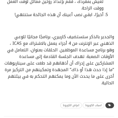
تعيش بمفردك ، فقم بإعداد روتين مماثل لوقت العمل
ووقت الراحة.
أخيرًا، ابقي نصب أعينك أن هذه الجائحة ستنتهي!
والجدير بالذكر ستستضيف كاربيري، برنامجًا مجانيًا للوعي
الذهني عبر الإنترنت من 4 أجزاء يعمل بالاشتراك مع ICAS ،
وهو برنامج مساعدة الموظفين. الحلقات بعنوان، التعامل في
الأوقات الصعبة. تهدف الجلسة القادمة إلى مساعدة
المشاركين على إدراك أن أذهانهم قد طغت على سيناريوهات
“ما إذا حدث هذا أو ذاك” المجهدة وتمكينهم من التركيز مرة
أخرى على ما يحدث الآن وما يمكنهم التحكم به في بيئتهم
الحالية.
اسباب الكورونا
اعراض الكورونا