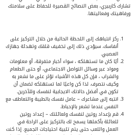
تشارك كاربيري، بعض النصائح القصيرة للحفاظ على سلامتك
ورفاهيتك وفعاليتها.
ركز انتباهك إلى اللحظة الحالية من خلال التركيز على
أنفاسك. سيؤدي ذلك إلى تخفيف قلقك وتهدئة جهازك
العصبي.
أيًا كان ما تستهلكه ، سواء أخبار متفرقة، أو معلومات
ومواد عبر وسائل التواصل الاجتماعي، أو حتى الطعام
والشراب ، فإن كل هذه الأشياء تؤثر على ما نشعر به
وكيف نتصرف. لذا كن واعيًا لما تستهلكه لضمان أن
تكون في أفضل حالاتك الايجابية لنفسك وللآخرين.
انتبه إلى مشاعرك – عامل نفسك بالطيبة والتعاطف مع
النفس عندما تشعر بالإحباط.
قم بإعداد روتين لنفسك ولعائلتك – إعداد روتين
للعائلة بأكملها يسمح لك بالتركيز على الراحة في
العمل واللعب حتى يتم تلبية احتياجات الجميع. إذا كنت