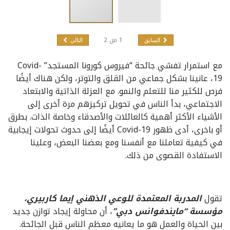
1
من
2
السابق
التالي
مع استمرار تفشي جائحة “فيروس كورونا المستجد” Covid-
19، عانينا بشكل جماعي من القلق والتوتر، ولكن هناك أيضًا
فرص للكثير منا للتعلم والنمو. مع العزلة الذاتية والابتعاد
الاجتماعي، بدأ الناس في تحويل تركيزهم مرة أخرى إلى
الأشياء الأكثر أهمية كالعائلات والأصدقاء وخاصة الذات. بطرق
أو باخرى، أدى ظهور Covid-19 أيضًا إلى حدوث تحولات إيجابية
في كيفية تعاملنا مع أنفسنا ومع بعضنا البعض، وعلينا
الاستفادة القصوى من ذلك.
تقول
المدربة المعتمدة للوعي الذهني إيما كاربيري،
مؤسسة “مايندفوانس دبي”
، أن محاولة إيجاد توازن جديد
بين الحياة والعمل هو ما يعانيه معظم الناس قبل الجائحة.