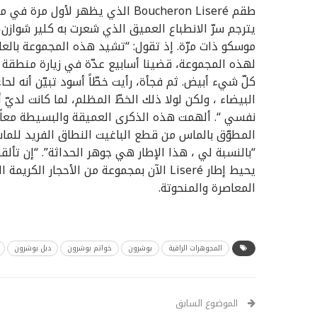
يترجم سرّ الانطباع العميق الذي شعرت به كلير شوازن،
موسكو ذات مرّة. إذ تقول: “تشيد هذه المجموعة بالعل
لهذه المجموعة، قضينا أسابيع عدّة في زيارة منطقة “
كلّ شيء أبيض. ثم فجأة، رأيت خطّاً أسود تبيّن أنه لحاء
البيضاء ، ولكن لولا ذلك الخطّ المظلم، لما كانت لديّ
نفسي “. ألهمت هذه الذكرى العميقة والبسيطة معاً، إ
“بالنسبة لي ، هذا الإطار هي جوهر الحداثة”. “إن تأ
يحيط إطار Liseré الآن بمجموعة من الأحجا
المعاصرة والمنحوتة.
المجوهرات الراقية
بوشرون
خواتم بوشرون
دبل بوشرون
الموضوع السابق