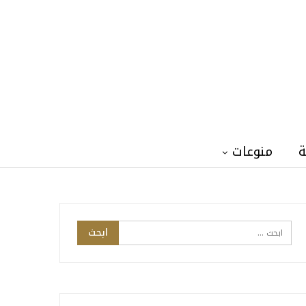
ة
منوعات