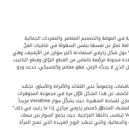
 الرئيسية في الموضة والتصميم المعاصر. والمفردات الجمالية
 لغة تعبّر عن نفسها بنفس السهولة في تلاقيات الفنّ
الحديث وتجريد الآرت ديكو. صُمّمت مجموعة Vendôme حول شكل زخرفي استعادته كلير سوازن من الأرشيف، وهي
دة منحوتة مرصّعة بالماس من القطع البرّاق وقطع الباغيت.
كل الذي لا يحدّه الزمن، فهو معاصر وكلاسيكي، حديث وذو
اقضات، وخصوصاً على القلائد والأقراط والأساور، تجسّد
ّ الكشف عن هذا الشكل لأوّل مرة في مجموعة المجوهرات
الراقية 26 Vendôme والتي استندت إلى الطراز المعماري للساحة الشهيرة. حيث يشكّل سوار Vendôme مزيجاً
 المشبك المتطوّر كعنصر زخرفي مركزي إذا ما رغبتِ في ذلك.”
وبالتالي يمكن لمن ترتديه تغيير مظهر سوار Vendôme ليناسب حالتها المزاجية، حيث يجمع السوار بين سمات
لجمالية، والتي تجسّد الروح الفريدة التي تمنح المرأة