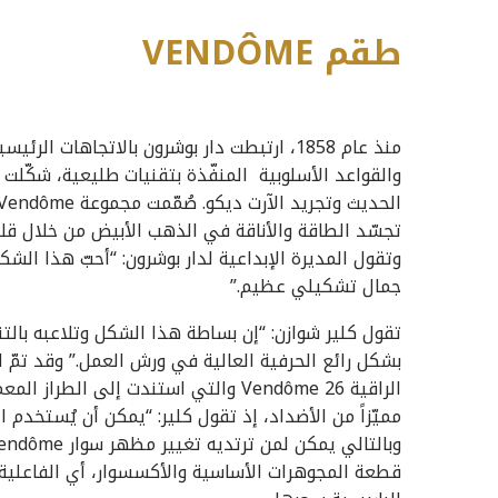
ﻃﻘﻢ
ME
Ô
VEND
منذ عام 1858، ارتبطت دار بوشرون بالاتجاهات
والقواعد الأسلوبية المنفّذة بتقنيات طليعية، شكّلت
تجسّد الطاقة والأناقة في الذهب الأبيض من خلال قلا
وتقول المديرة الإبداعية لدار بوشرون: “أحبّ هذا الش
جمال تشكيلي عظيم.”
تقول كلير شوازن: “إن بساطة هذا الشكل وتلاعبه بالتن
بشكل رائع الحرفية العالية في ورش العمل.” وقد تم
مميّزاً من الأضداد، إذ تقول كلير: “يمكن أن يُستخدم
قطعة المجوهرات الأساسية والأكسسوار، أي الفاعلية وا