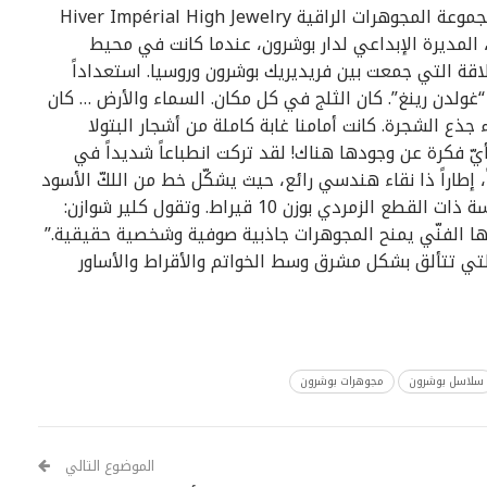
طقم Boucheron Liseré الذي يظهر لأول مرة في مجموعة المجوهرات الراقية Hiver Impérial High Jewelry
 المديرة الإبداعي لدار بوشرون، عندما كانت في محيط
اقة التي جمعت بين فريديريك بوشرون وروسيا. استعداداً
غولدن رينغ”. كان الثلج في كل مكان. السماء والأرض … كان
 جذع الشجرة. كانت أمامنا غابة كاملة من أشجار البتولا
 أيّ فكرة عن وجودها هناك! لقد تركت انطباعاً شديداً في
طاراً ذا نقاء هندسي رائع، حيث يشكّل خط من اللكّ الأسود
المطوّق بالماس من قطع الباغيت النطاق الفريد للماسة ذات القطع الزمردي بوزن 10 قيراط. وتقول كلير شوازن:
لقها الفنّي يمنح المجوهرات جاذبية صوفية وشخصية حقيقية.”
ر الكريمة التي تتألق بشكل مشرق وسط الخواتم والأقراط والأساور
سلاسل بوشرون
مجوهرات بوشرون
الموضوع التالي