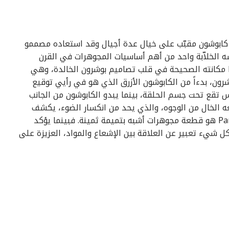
ه كابوشون مقبّب على خيال عدة أجيال وقد استعاده مصممو
سه الخلاّبة واحد من أهم أساسيات المجوهرات في القرن
العشرين. تحت إشراف كلير شوازن، يتّخذ خاتم Parfum مكانته الصحيحة في قلب تصاميم بوشرون الخالدة، وهي
بوشرون، بدءاً من الكابوشون الأزرق الذي هو في رأيي توقيع
س تقع تحت جسم الحلقة، بينما يبدو الكابوشون من الجانب
عه الخال من الوجوه، والذي يحد من انكسار الضوء، يكشف
بريق الماس مثل مصباح داخلي. انه ساحر!”. خاتم Parfum هو قطعة مجوهرات أشبه بتميمة ثمينة. فبينما يؤكد
ل شيء تعبير عن العلاقة بين الإشعاع والمواد، العزيزة على