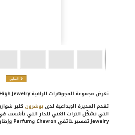
السابق
تعرض مجموعة المجوهرات الراقية
Timeless High Jewelry
تقدم المديرة الإبداعية لدى
بوشرون
كلير شوازن
التي تشكّل التراث الغني للدار التي تأسّست في عام 1858. هذا العام، تعي
Jewelry
تفسير خاتمَي
Chevron
و
Parfum
وإطار