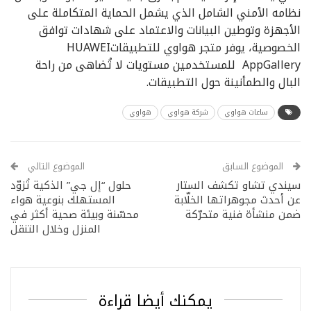
نظامه الأمني الشامل الذي يشمل الحماية المتكاملة على
الأجهزة وتوطين البيانات والاعتماد على شهادات توافق
الخصوصية، يوفر متجر هواوي للتطبيقاتHUAWEI
AppGallery للمستخدمين مستويات لا تُضاهى من راحة
البال والطمأنينة حول التطبيقات.
ساعات هواوي
شركة هواوي
هواوي
الموضوع السابق
الموضوع التالي
سيندي تشاو تكشف الستار
حلول “إل جي” الذكية تُزوّد
عن أحدث مجوهراتها الخلّابة
المستهلك بنوعية هواء
ضمن منشأة فنية متحرّكة
محسّنة وبيئة صحية أكثر في
المنزل وخلال التنقل
يمكنك أيضا قراءة