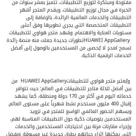
مفتوحة ومبتكرة لتوزيع التطبيقات، تتميز بعشر سنوات من
الخبرة في مجال توزيع التطبيقات. ويقدم المتجر أشهر
التطبيقات والخدمات العالمية الرائدة، بالإضافة إلى
التطبيقات المتخصصة التي يجري تطويرها وفق أعلى
مستويات العناية والاهتمام. وشهد متجر هواوي للتطبيقات
HUAWEI AppGalleryتطورات جديدة جعلت منه منصة رائدة
تسمح لعددٍ لا يُحصى من المستخدمين بالوصول إلى أفضل
الخدمات الرقمية الذكية.
ويُعتبر متجر هواوي للتطبيقاتHUAWEI AppGallery من
بين أفضل ثلاثة متاجر للتطبيقات في العالم؛ حيث تتوافر
خدماته اليوم في أكثر من 170 دولة ومنطقة، كما يشهد
إقبال 400 مليون مستخدم نشط شهرياً على مستوى العالم.
ويسهم الحضور العالمي الواسع للمتجر في تزويد
المستخدمين بتوصيات ذكية حول التطبيقات المناسبة لهم،
وإجراء مقارنات مرنة بين احتياجات المستخدمين والخدمات
التي يمكنها إثراء حياتهم بطرق جديدة غير مسبوقة. وبفضل