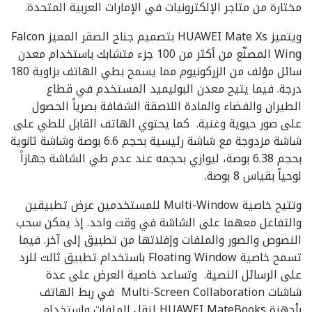
مختارة من متاجر الإلكترونيات في الإمارات العربية المتحدة.
ويتميز HUAWEI Mate Xs بتصميم جناح الصقر المميز Falcon
Wing المصنّع من أكثر من 100 جزء متشابك باستخدام معدن
سائل مؤلف من الزركونيوم مما يسمح بطي الهاتف بزاوية 180
درجة. فيما يتيح معدن البوليميد المستخدم في قطاع
الطيران والفضاء والمادة اللاصقة الشفافة بصرياً الحصول
على صور حيوية وغنية. كما يحتوي الهاتف القابل للطي على
شاشة مزدوجة مع شاشة رئيسية بحجم 6.6 بوصة وشاشة ثانوية
بحجم 6.38 بوصة، ليوازي بحجمه عند عدم طي الشاشة جهازاً
لوحياً بقياس 8 بوصة.
وتتيح خاصية Multi-Window للمستخدمين عرض تطبيقين
والتفاعل معهما على الشاشة في وقت واحد. إذ يمكن سحب
النصوص والصور والملفات وإفلاتها من تطبيق إلى آخر. فيما
تسمح خاصية Floating Window باستخدام تطبيق ثالث للرد
على الرسائل النصية. وتساعد خاصية العرض على عدة
شاشات Multi-Screen Collaboration في ربط الهاتف
بأجهزة HUAWEI MateBooks لنقل الملفات واستخدام