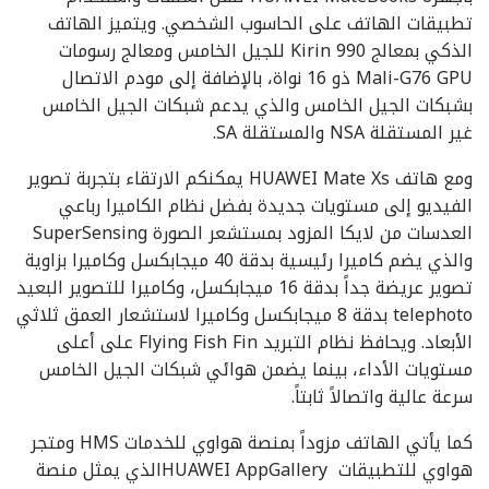
تطبيقات الهاتف على الحاسوب الشخصي. ويتميز الهاتف
الذكي بمعالج Kirin 990 للجيل الخامس ومعالج رسومات
Mali-G76 GPU ذو 16 نواة، بالإضافة إلى مودم الاتصال
بشبكات الجيل الخامس والذي يدعم شبكات الجيل الخامس
غير المستقلة NSA والمستقلة SA.
ومع هاتف HUAWEI Mate Xs يمكنكم الارتقاء بتجربة تصوير
الفيديو إلى مستويات جديدة بفضل نظام الكاميرا رباعي
العدسات من لايكا المزود بمستشعر الصورة SuperSensing
والذي يضم كاميرا رئيسية بدقة 40 ميجابكسل وكاميرا بزاوية
تصوير عريضة جداً بدقة 16 ميجابكسل، وكاميرا للتصوير البعيد
telephoto بدقة 8 ميجابكسل وكاميرا لاستشعار العمق ثلاثي
الأبعاد. ويحافظ نظام التبريد Flying Fish Fin على أعلى
مستويات الأداء، بينما يضمن هوائي شبكات الجيل الخامس
سرعة عالية واتصالاً ثابتاً.
كما يأتي الهاتف مزوداً بمنصة هواوي للخدمات HMS ومتجر
هواوي للتطبيقات HUAWEI AppGalleryالذي يمثل منصة