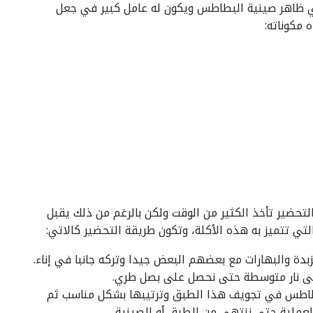
ي ظاهر صينية البطاطس ويكون له عامل كبير في جعل
مكوناته:
لتحضير تأخذ الكثير من الوقت ولكن بالرغم من ذلك يقبل
تي تتميز به هذه الأكلة، وتكون طريقة التحضير كالاتي:
ة والبهارات مع بعضهم البعض جيدا وتركه جانبا في إناء.
لى نار متوسطة حتى نحصل على بصل طري.
بطاطس في تجويف هذا الطبق وترتيبها بشكل مناسب ثم
لعملية حتى ننتهي من الطبق أو الصينية.