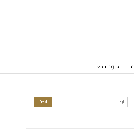
ة
منوعات