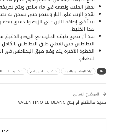
نجهز الحليب ونضعه في ماء ساخن ويتم تحريكه
نقدح الزيت على النار وننتظر حتى يسخن ثم نض
نبدأ في إضافة اللبن على الزيت والدقيق ببطء
هذا الخليط.
بعد أن تصبح طبقة الحليب مع الزيت والدقيق س
البطاطس حتى نغطي طبق البطاطس بالكامل.
الخطوة الأخيرة يتم وضع طبق البطاطس في الف
للطعام.
كرات البطاطس بالدجاج
كرات البطاطس باللحم
كرات البطاطس بالل
الموضوع السابق
جديد فالنتينو لو بلان VALENTINO LE BLANC