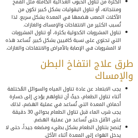
الكثرة من تناول الحبوب الغذائية الكاملة مثل القمح
ومنتجاته، أو تناول البقوليات بشكل كبير تكون من
الأكلات الصعب هضمها في المعدة بشكل سريع. لذا
تُسبب الكثير من الانتفاخات والإمساك والغازات.
تناول المشروبات الكحولية بكثرة، أو تناول المشروبات
التي تحتوي على نسبة كافيين بشكل كبير. تُساعد هذه
لا المشروبات في الإصابة بالأمراض والانتفاخات والغازات.
طرق علاج انتفاخ البطن
والإمساك
يجب الابتعاد عن عادة تناول المياه والسوائل المُختلفة
أثناء تناول الطعام، حيثُ أن تناولهم يؤدي إلى خسارة
أحماض المعدة التي تُساعد في عملية الهضم، لذلك
يجب شرب الماء قبل تناول الطعام بحوالي 30 دقيقة
على الأقل حتى تُساعد من عملية الهضم.
يُنصح بتناول الطعام بشكل بطيء ومضغه جيداً، حتى لا
يدخل الهواء إلى المعدة أثناء الأكل.