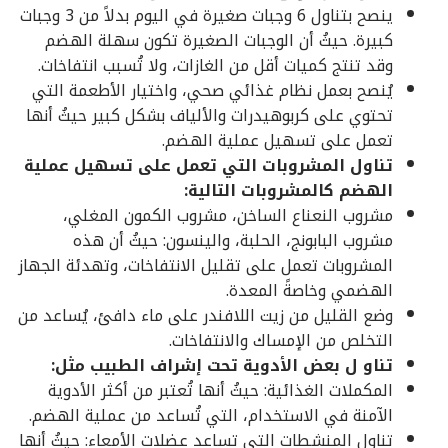
ينصح بتناول 6 وجبات صغيرة في اليوم بدلاً من 3 وجبات
كبيرة. حيثُ أن الوجبات الصغيرة تكون سهلة الهضم
وقد تنتج كميات أقل من الغازات، ولا تُسبب انتفاخات.
يُنصح بعمل نظام غذائي صحي، واختيار الأطعمة التي
تحتوي على كربوهيدرات والألياف بشكل كبير حيثُ أنها
تعمل على تسهيل عملية الهضم.
تناول المشروبات التي تعمل على تسهيل عملية
الهضم كالمشروبات التالية:
مشروب النعناع الساخن، مشروب الكمون المغلي،
مشروب البابونج، الحلبة، والينسون: حيثُ أن هذه
المشروبات تعمل على تقليل الانتفاخات، وتهدئة الجهاز
الهضمي وخاصةً المعدة.
وضع القليل من زيت اللافندر على ماء دافئ، يُساعد من
التخلص من الإمساك والانتفاخات.
تناو ل بعض الأدوية تحت إشراف الطبيب مثل:
المكملات الغذائية: حيثُ أنها تُعتبر من أكثر الأدوية
الآمنة في الاستخدام، التي تُساعد من عملية الهضم.
تناول المنشطات التي تساعد عضلات الأمعاء: حيثُ أنها