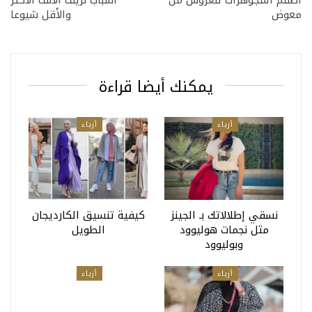
معوض
والأقل شيوعا
يمكنك أيضا قراءة
أزياء
أزياء
نسقي إطلالاتك بـ الجينز
كيفية تنسيق الكارديجان
مثل نجمات هوليوود
الطويل
وبوليوود
أزياء
أزياء