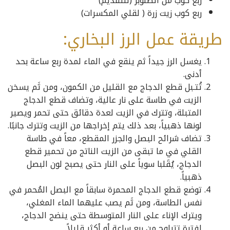
ربع كوب من الصنوبر (للتقديم)
ربع كوب زيت زرة ( لقلي المكسرات)
طريقة عمل الرز البخاري:
يغسل الرز جيداً ثم ينقع في الماء لمدة ربع ساعة بحد
أدنى.
تُتـبل قطع الدجاج مع القليل من الكمون، ومن ثَم يسخن
الزيت في طاسة على نار عالية، وتضاف قطع الدجاج
المتبلة، وتترك في الزيت لعدة دقائق حتى تحمر ويصير
لونها ذهبياً، بعد ذلك يتم إخراجها من الزيت وتترك جانبًا.
تضاف شرائح البصل والجزر المقطع، معاً في طاسة
القلي في ما تبقى من الزيت الناتج من تحمير قطع
الدجاج، يُقَلبا سوياً على النار حتى يصبح لون البصل
ذهبياً.
توضع قطع الدجاج المحمرة سابقاً مع البصل المُحمر في
نفس الطاسة، ومن ثَم يصب عليهما الماء المغلي،
ويترك الإناء على النار المتوسطة حتى ينضج الدجاج،
لفترة تتراوح من ربع ساعة أو أكثر قليلاً.