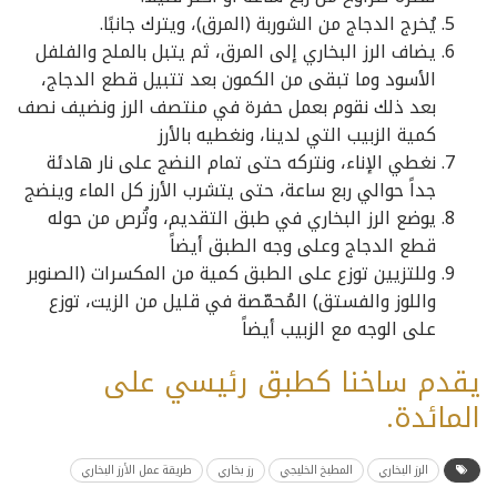
يُخرج الدجاج من الشوربة (المرق)، ويترك جانبًا.
يضاف الرز البخاري إلى المرق، ثم يتبل بالملح والفلفل
الأسود وما تبقى من الكمون بعد تتبيل قطع الدجاج،
بعد ذلك نقوم بعمل حفرة في منتصف الرز ونضيف نصف
كمية الزبيب التي لدينا، ونغطيه بالأرز
نغطي الإناء، ونتركه حتى تمام النضج على نار هادئة
جداً حوالي ربع ساعة، حتى يتشرب الأرز كل الماء وينضج
يوضع الرز البخاري في طبق التقديم، وتُرص من حوله
قطع الدجاج وعلى وجه الطبق أيضاً
وللتزيين توزع على الطبق كمية من المكسرات (الصنوبر
واللوز والفستق) المُحمّصة في قليل من الزيت، توزع
على الوجه مع الزبيب أيضاً
يقدم ساخنا كطبق رئيسي على
المائدة.
الرز البخاري
المطبخ الخليجي
رز بخاري
طريقة عمل الأرز البخاري