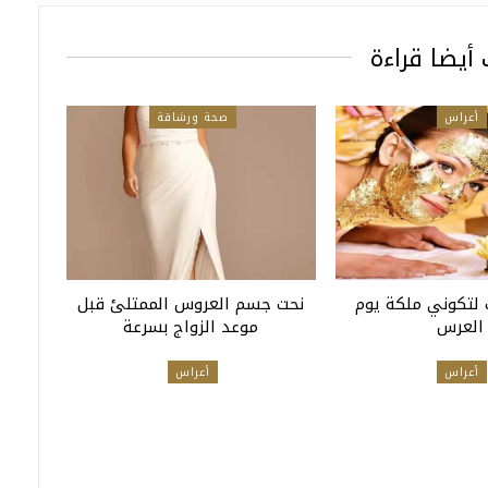
أيضا قراءة
أعراس
صحة ورشاقة
 لتكوني ملكة يوم
نحت جسم العروس الممتلئ قبل
العرس
موعد الزواج بسرعة
أعراس
أعراس