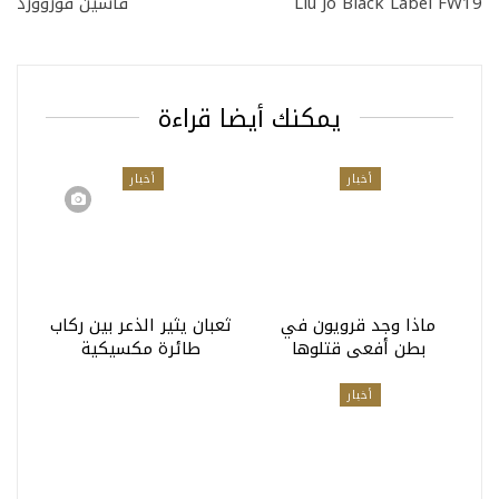
Liu Jo Black Label FW19
فاشين فوروورد
يمكنك أيضا قراءة
أخبار
أخبار
ماذا وجد قرويون في
ثعبان يثير الذعر بين ركاب
بطن أفعى قتلوها
طائرة مكسيكية
أخبار