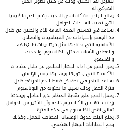
يتعرض لها الجنين، وذلك من خلال تطوير الحبل
الشوكي له
يعالج البنجر مشكلة نقص الحديد، وفقر الدم والأنيميا
التي تصيب السيدات الحوامل.
يساعد في تحسين الصحة العامة للأم والجنين من خلال
مد الجسم بإحتياجاته من الفيتامينات والمعادن
الأساسية التي يحتاجها مثل فيتامينات (A,B,C,E)،
والمعادن الأساسية مثل: الكالسيوم، والحديد،
والفسفور.
يعزز البنجر من أداء الجهاز المناعي من خلال مضادات
الأكسدة التي يحتويها ويمد بها جسم الإنسان.
يساعد البنجر في تخفيض ضغط الدم المرتفع خلال
فترة الحمل وذلك بسبب ما يحتويه من البوتاسيوم.
يعمل البنجر على تقوية العظام لدى الحامل، ويمدها
بإحتياجاتها من الكالسيوم خاصة وأن الكثير من الحوامل
تعاني نقص الكالسيوم في هذه الفترة.
يمنع البنجر حدوث الإمساك المصاحب للحمل، وكذلك
بمنع اضطرابات الجهاز الهضمي.