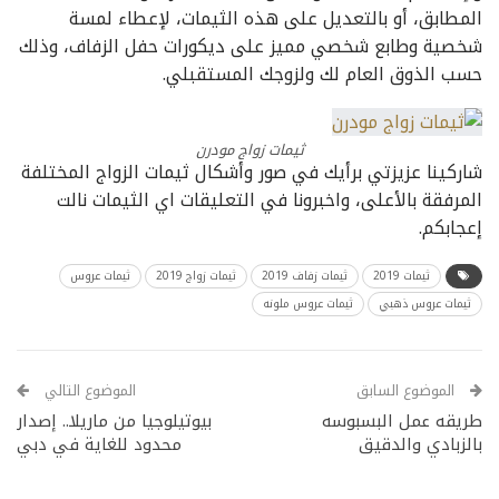
المطابق، أو بالتعديل على هذه الثيمات، لإعطاء لمسة
شخصية وطابع شخصي مميز على ديكورات حفل الزفاف، وذلك
حسب الذوق العام لك ولزوجك المستقبلي.
ثيمات زواج مودرن
شاركينا عزيزتي برأيك في صور وأشكال ثيمات الزواج المختلفة
المرفقة بالأعلى، واخبرونا في التعليقات اي الثيمات نالت
إعجابكم.
ثيمات 2019
ثيمات زفاف 2019
ثيمات زواج 2019
ثيمات عروس
ثيمات عروس ذهبي
ثيمات عروس ملونه
الموضوع السابق
الموضوع التالي
طريقه عمل البسبوسه
بیوتیلوجیا من ماريلا.. إصدار
بالزبادي والدقيق
محدود للغاية في دبي