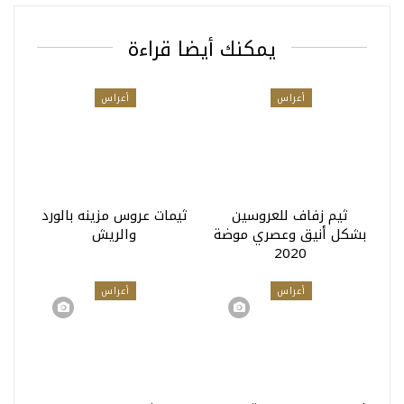
يمكنك أيضا قراءة
أعراس
أعراس
ثيم زفاف للعروسين
ثيمات عروس مزينه بالورد
بشكل أنيق وعصري موضة
والريش
2020
أعراس
أعراس