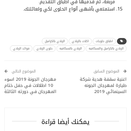
مربعة، ثم قدميها في اطباق التقديم.
استمتعي بأشهى أنواع الحلوى لكي ولعائلتك.
اطباق حلويات
اكلات بالزبادي
الزبادي بالكراميل
الزبادي بالكراميل والنسكافيه
الزبادي بالنسكافيه
حلوى الزبادي
فوائد الزبادي
الموضوع السابق
الموضوع التالي
اغنية سقفة هدية شركة
مهرجان الجونة 2019 اسوء
طيارة لمهرجان الجونه
10 اطلالات في حفل ختام
السينمائي 2019
المهرجان في دورته الثالثة
يمكنك أيضا قراءة