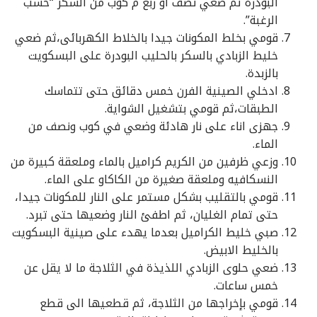
البودرة ثم ضعي نصف او ربع م كوب من السكر “حسب
الرغبة”.
قومي بخلط المكونات جيدا بالخلاط الكهربائى،ثم ضعي
خليط الزبادي بالسكر بالحليب البودرة على البسكويت
بالزبدة.
ادخلي الصينية الفرن خمس دقائق حتى تتماسك
الطبقات،ثم قومي بتشغيل الشواية.
جهزى اناء على نار هادئة وضعي في كوب ونصف من
الماء.
وزعي ظرفين من الكريم كراميل بالماء وملعقة كبيرة من
النسكافيه وملعقة صغيرة من الكاكاو على الماء.
قومي بالتقليب بشكل مستمر على النار للمكونات جيدا،
حتى تمام الغليان، ثم اطفئ النار وضعيها حتى تبرد.
صبي خليط الكراميل بعدما يهدء على صينية البسكويت
بالخليط الابيض.
ضعي حلوى الزبادي اللذيذة في الثلاجة ما لا يقل عن
خمس ساعات.
قومي بإخراجها من الثلاجة، ثم قطعيها الى قطع