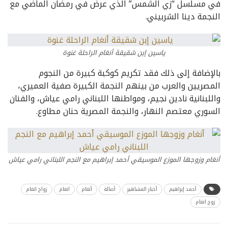
في مسلسل “زي الشمس” الذي عرض في رمضان الماضي مع
النجمة دينا الشربيني.
ياسين إبن شقيقة أنغام الراحلة غنوة
بالإضافة إلى ذلك فقد تكريم كوكبة كبيرة من النجوم
المصريين والعرب من بينهم النجمة الكبيرة صفية العميري،
واللبنانية نادين نجيم، ومواطنها اللبناني رامي عياش، والفنان
السوري معتصم النهار، والنجمة المصرية حنان مطاوع.
أنغام وزوجها الموزع الموسيقي أحمد إبراهيم مع النجم اللبناني رامي عياش
أحمد إبراهيم
أخبار المشاهير
أصالة
أنغام
انغام
زواج انغام
زوج انغام