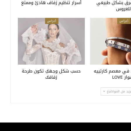
ق بشكل طبيعي
أسرار تنظيم زفاف هادئ وممتع
للعروس
أعراس
أعراس
 في معصم كارتييه
حسب شكل وجهكِ تكون طرحة
ر LOVE
زفافك
زيد من المواضيع