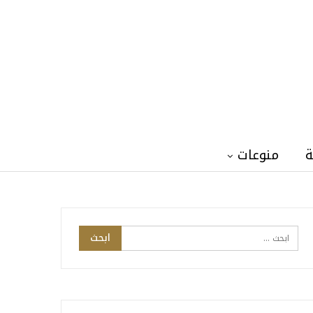
ة
منوعات