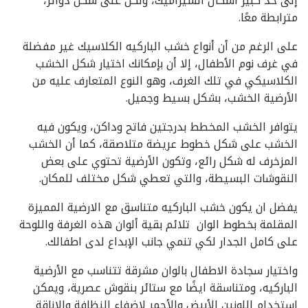
إلى حد كبير أشكال السيراميك، ولكن على شكل دوائر،
مترابطة معًا.
على الرغم من أن أنواع خشب الباركيه الكلاسيك غير مفضلة
في غرف نوم الأطفال، إلا أن بإمكانك اختيار شكل الخشب
الكلاسيكي في تلك الغرف، وهو النوع المتعارف عليه من
الأرضية الخشب، بشكل بسيط وجميل.
يتوافر الخشب المخطط بدرجتين فاتح وداكن، ويكون فيه
الخشب على شكل خطوط عريضة متلاصقة، كما أن الخشب
المزخرف له شكل رائع، وتكون الأرضية تحتوي على بعض
النقوشات البسيطة، والتي تعطي شكل مختلف للمكان.
يفضل ان يكون خشب الباركيه متناسق مع الارضية المميزة
المقلمة بخطوط الوان تلائم بقية ألوان هذه الغرفة واللوحة
على كامل الجدار لكي تنمي جانب الإبداع لدى اطفالك.
واختيار سجادة الاطفال بالوان مشرقة تتناسب مع الأرضية
الباركيه، ومتناسقة ايضًا مع ستائر بنقوش عصرية، ويمكن
استخدام اللونين الأبيض والأحمر لإضفاء النظافة والاناقة