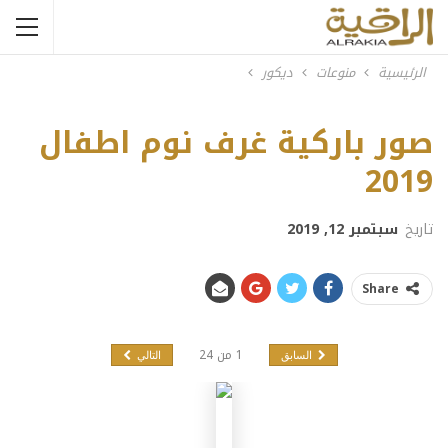
الرئيسية
منوعات
ديكور
صور باركية غرف نوم اطفال
Previous
Next
2019
تاريخ
سبتمبر 12, 2019
Share
1
من
24
السابق
التالي