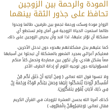
المودة والرحمة بين الزوجين
تحافظ على جذور الثقة بينهما
الزواج مودة وسكت ورحمة تجمع بين طرفين، طالما وجدوا
طالما استمرت الحياة الزوجية في أمان ولم تستطع أي
مشكلة أن تؤثر عليها، لذا لابد وأن يحرص الزوجين على ذلك.
كما عليهم بحل مشكلاتهم بهدوء دون تدخل الآخرين،
فعليكم أعزائي بمجرد الشعور بالمشكلة أن تبحثوا عن أسبابها
معاً بشكل هادي، وأن تكون بين مصارحة وتحمل كلاً منكم
لمسؤولياته دون توجيه اللوم أو إدانة الطرف الآخر.
ولا تنسوا قول الله تعالى { وَمِنْ آيَاتِهِ أَنْ خَلَقَ لَكُم مِّنْ
أَنفُسِكُمْ أَزْوَاجًا لِّتَسْكُنُوا إِلَيْهَا وَجَعَلَ بَيْنَكُم مَّوَدَّةً وَرَحْمَةً إِنَّ
فِي ذَلِكَ لَآيَاتٍ لِّقَوْمٍ يَتَفَكَّرُونَ}.
كذلك أمرنا الله بحسن العشرة للزوجات في القرآن الكريم
فقال تعالى: (وَعَاشِرُوهُنَّ بِالْمَعْرُوفِ )