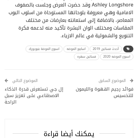
Ashley Longshore وقد حضرت العرض وجلست بالصفوف
الامامية وهي معروفة بلوحاتها المستوحاة من اسلوب البوب
المعاصر، بالاضافة إلى استعانته بعارضات من مختلف
المقاسات ومختلف الوان البشرة تأكيد منه لدعمه فكرة
التنويع والشمولية في عالم الازياء.
أحدث فساتين 2019
اسابيع الموضه
اسبوع الموضة بنيويورك
اسبوع الموضه 2020
فساتين سهره
الموضوع السابق
الموضوع التالي
فوائد رجيم القهوة والليمون
إل جي تستعرض قدرة الذكاء
للتخسيس
الاصطناعي على تعزيز سبل
الراحة
يمكنك أيضا قراءة