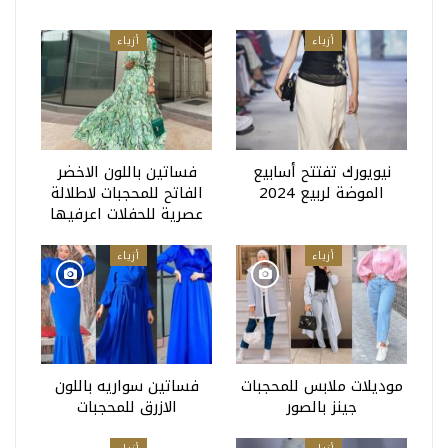
أزياء
أزياء
نيويورك تفتتح أسابيع
فساتين باللون الاخضر
الموضة لربيع 2024
الفاتح للمحجبات لاطلالة
عصرية للحفلات اعرفيها
أزياء
أزياء
موديلات ملابس للمحجبات
فساتين سواريه باللون
جينز بالصور
الازرق للمحجبات