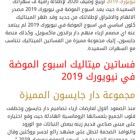
نيويورك 2019
لربيع وصيف 2020 لإطلالة راقية ف سهراتك
السعيدة حيث يعد اسبوع الموضة في نيويورك 2019 مصدر
الالهام والاشراق لإطلالتك من جديد وقد ظهر الميتاليك
كلون اساسي في اسبوع الموضة في نيويورك 2019 لم يبتعد
عنه اي مصمم ازياء منهم دار براندون ماكسويل، وكذلك منصة
جايسون، إليك مجموعة مميزة من الفساتين الميتاليك تتناسب
مع السهرات السعيدة.
فساتين ميتاليك اسبوع الموضة
في نيويورك 2019
مجموعة دار جايسون المميزة
منذ الصعود الاول لعارضات ازياء تصاميم دار جايسون وخطفت
قلوب الجميع بلمساتها الرومانسية الهادئة حيث وقع اختياره
على مبنى صناعي قديم زينه ببعض النباتات مع الورود
والنوافذ الضخمة لتطل على مشهد رائع لجسر بروكلين وقال
عن مجموعته الجديدة في اسبوع الموضه نيويورك 2019 “