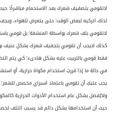
لاتقومي بتصفيف شعرك بعد الاستحمام مباشرةً؛ حيث 
لذلك اتركيه لبعض الوقت؛ حتى يتعرض للهواء، ويجف ب
لاتقومي بلف شعرك بواسطة المنشفة؛ بل قومي باست
كذلك لايجب أن تقومي بتجفيف شعرك بشكل عنيف بو
فقط قومي بالتربيت عليه بشكل هادىء؛ كي يتم التخل
في حالة ما إذا قررتِ استخدام مكواة حرارية، أو استشوا
يجب عليكِ أن تقومي باعتماد اسبراي مخصص للشعر؛ حت
ولايُفضل بشكل عام استخدام الأدوات الحرارية كالمكوا
حيث أن استخدامها بشكل دائم قد يسبب التلف لخصل