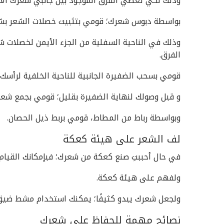
وذلك لكي تٌغطي الفرق الموجود بين جانبي شعرك الأي
بواسطة دبوس شعرك؛ قومي بتثبيت خصلات الشعر بشكل
وذلك في الناحية السفلية من الجزء الأيمن لخصلات
الفرق.
قومي بسحب الضفيرة الجانبية للناحية الخلفية لرأسك،
و قبل وصولك لنهاية الضفيرة بقليل؛ قومي بجمع شع
وبواسطة رباط من المطاط، قومي بربط ذيل الحصان.
لف الشعر على هيئة كعكة
في حال أحببتِ صنع كعكة من شعرك؛ فبإمكانك القيام 
ولفهم على هيئة كعكة.
ولجعل شعرك يبدو كثيفًا؛ يمكنك استخدام مشط ضيق 
نصائح مهمة للحفاظ على شعرك