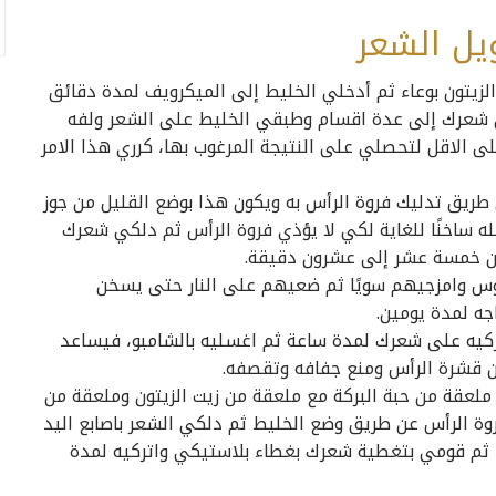
يل الشعر
لزيتون بوعاء ثم أدخلي الخليط إلى الميكرويف لمدة دقائق
ي شعرك إلى عدة اقسام وطبقي الخليط على الشعر ولفه
الاقل لتحصلي على النتيجة المرغوب بها، كرري هذا الامر
طريق تدليك فروة الرأس به ويكون هذا بوضع القليل من جوز
له ساخنًا للغاية لكي لا يؤذي فروة الرأس ثم دلكي شعرك
من خمسة عشر إلى عشرون دقيقة.
س وامزجيهم سويًا ثم ضعيهم على النار حتى يسخن
جه لمدة يومين.
تركيه على شعرك لمدة ساعة ثم اغسليه بالشامبو، فيساعد
 قشرة الرأس ومنع جفافه وتقصفه.
ملعقة من حبة البركة مع ملعقة من زيت الزيتون وملعقة من
روة الرأس عن طريق وضع الخليط ثم دلكي الشعر باصابع اليد
ئ، ثم قومي بتغطية شعرك بغطاء بلاستيكي واتركيه لمدة