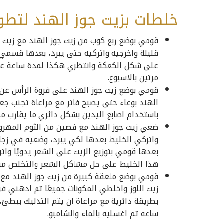
خلطات بزيت جوز الهند لتطو
قومي بوضع ربع كوب من زيت جوز الهند مع زيت ا
قليلة واخرجيه واتركيه حتى يبرد، بعدها قسم
على شكل الكعكة وانتظري هكذا لمدة ساعة على 
مرتين بالاسبوع.
قومي بوضع زيت جوز الهند على فروة الرأس عن 
الهند بوعاء حتى يصبح فاتر مع مراعاة تجنب جع
باستخدام اصابع اليدين بشكل دائري ما يقارب 
ضعي زيت جوز الهند مع فصين من الثوم المهرو
واتركي الخليط بعدها لكي يبرد، وضعيه في زجا
بعدها قومي بتوزيع الزيت على الشعر يدويًا وا
هذا الخليط على حل مشاكل الشعر والتخلص من
قومي بوضع ملعقة كبيرة من زيت جوز الهند مع 
زيت اللوز واخلطي المكونات جميعًا ثم ادهني ف
بطريقة دائرية مع مراعاة ان يتم التدليك ببط
ساعه ثم اغسليه بالماء والشامبو.