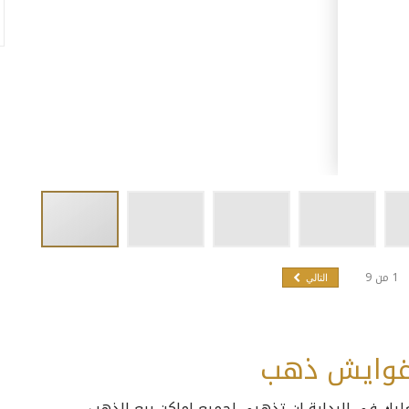
1
من
9
التالي
 غوايش ذهب
يك في البداية ان تذهبي لجميع اماكن بيع الذهب