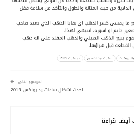
ايات كثيرة وتناسب كقطعة واحدة لان الاولى يسهل قطمها
الدلاية من حيث المتانة والطول والتأكد من سلامة قفل
يع ما يمسى كسر الذهب اي بقايا الذهب الذي يعيد صاحب
غير خاتم او اسورة، انتبهي لهذا.
يقوم ببيع الذهب الصيني والذهب المقلد على انه ذهب
القطعة قبل شراؤها.
 بالمجوهرات
سهرات عيد الاضحى
مجوهرات 2019
الموضوع التالي
احدث اشكال ساعات يد رولكس 2019
أيضا قراءة