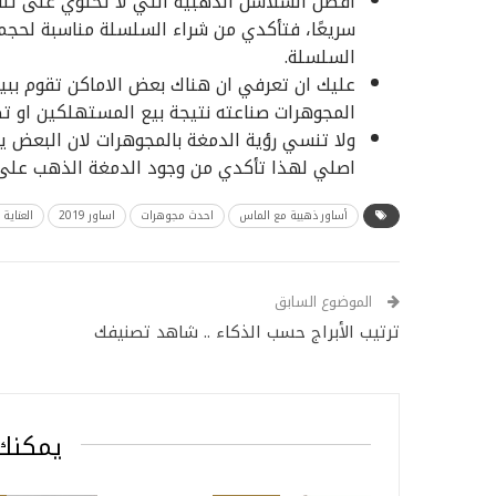
افضل السلاسل الذهبية التي لا تحتوي على ثن
سريعًا، فتأكدي من شراء السلسلة مناسبة لحجم 
السلسلة.
عليك ان تعرفي ان هناك بعض الاماكن تقوم بب
المجوهرات صناعته نتيجة بيع المستهلكين او تص
ولا تنسي رؤية الدمغة بالمجوهرات لان البعض 
اصلي لهذا تأكدي من وجود الدمغة الذهب على 
أساور ذهبية مع الماس
احدث مجوهرات
اساور 2019
العناية
الموضوع السابق
ترتيب الأبراج حسب الذكاء .. شاهد تصنيفك
يمكنك 