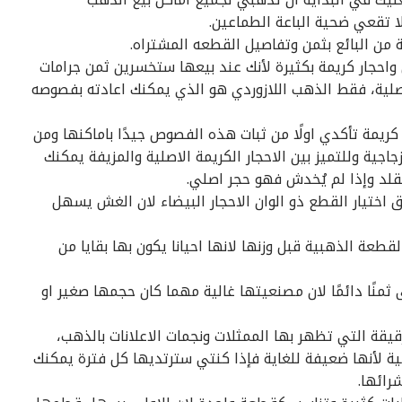
ا تقعي ضحية الباعة الطماعين.
من البائع بثمن وتفاصيل القطعه المشتراه.
حجار كريمة بكثيرة لأنك عند بيعها ستخسرين ثمن جرامات
ية، فقط الذهب اللازوردي هو الذي يمكنك اعادته بفصوصه
ريمة تأكدي اولًا من ثبات هذه الفصوص جيدًا باماكنها ومن
جية وللتميز بين الاحجار الكريمة الاصلية والمزيفة يمكنك
قلد وإذا لم يُخدش فهو حجر اصلي.
 اختيار القطع ذو الوان الاحجار البيضاء لان الغش يسهل
عة الذهبية قبل وزنها لانها احيانا يكون بها بقايا من
نًا دائمًا لان مصنعيتها غالية مهما كان حجمها صغير او
رقيقة التي تظهر بها الممثلات ونجمات الاعلانات بالذهب،
مية لأنها ضعيفة للغاية فإذا كنتي سترتديها كل فترة يمكنك
شرائها.