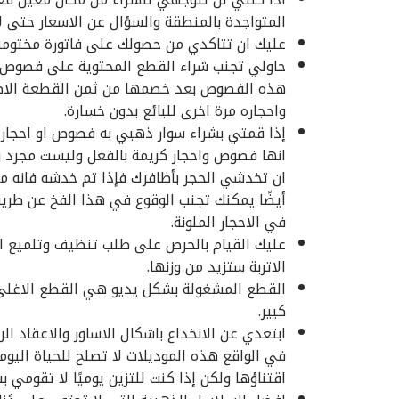
المتواجدة بالمنطقة والسؤال عن الاسعار حتى ل
عليك ان تتاكدي من حصولك على فاتورة مختومة 
حاولي تجنب شراء القطع المحتوية على فصوص وا
هذه الفصوص بعد خصمها من ثمن القطعة الاصل
واحجاره مرة اخرى للبائع بدون خسارة.
إذا قمتي بشراء سوار ذهبي به فصوص او احجار ك
انها فصوص واحجار كريمة بالفعل وليست مجرد زجا
ان تخدشي الحجر بأظافرك فإذا تم خدشه فانه م
أيضًا يمكنك تجنب الوقوع في هذا الفخ عن طريق
في الاحجار الملونة.
عليك القيام بالحرص على طلب تنظيف وتلميع القط
الاتربة ستزيد من وزنها.
القطع المشغولة بشكل يديو هي القطع الاغلى ثم
كبير.
ابتعدي عن الانخداع باشكال الاساور والاعقاد ال
في الواقع هذه الموديلات لا تصلح للحياة اليو
اقتناؤها ولكن إذا كنت للتزين يوميًا لا تقومي ب