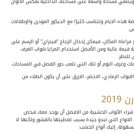
ظر ويضفي مساحة واسعة على مساحتك الداخلية بعكس الألوان
ضة هذه الايام وتتناسب كثيرًا مع الديكور المودرن والإطلالات
س.
 مراعاة المكان، فيمكن إدخال الزجاج “فيتراي” أو الرسم على
 قيمة عالية ومن الأفضل استخدام المرايا بابواب الغرف
 للنظر.
امات وغرف النوم أو تلك التي تلعب دور الفصل في المساحات.
ابواب الرمادي، الاخضر، الازرق على أن يكون الطلاء من
201
د شراء الأبواب الخشبية من الافضل أن يوجد معك شخص
لانواع التي تبدو جيدة بسبب تغطيتها بالقشور ولكنها لا
هولة، إليك أنواع الخشب: