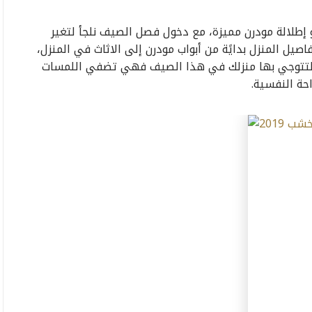
 الرمادي لديكور ذو إطلالة مودرن مميزة، مع دخول فصل الصيف نلجأ لتغير
يل المنزل بدايًة من أبواب مودرن إلى الاثاث في المنزل،
دم لك اليوم مجموعة من أبواب مودرن رمادي 2019 لتتوجي بها منزلك في هذا الصيف فهي تضفي اللمسات
حة النفسية.