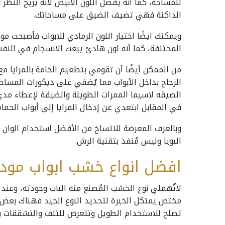
للمساحة، كما أنه يفضل اللون الابيض لأنه يريح الن
الداكنة فهي تضيف الضيق على مساحاتك.
ويمكنك ايضًا اختيار اللون الرمادي للابواب فأصبحت مو
المختلفة، كما أنه لون هادئ يبعث الانسجام في النف
من الممكن أيضًا أن تقومي بتطعيم الخامة بالمرايا مع
الزجاج بداخل الأبواب مما يُضفي على ديكورات المساحة
الضيقه لاسيما الممرات الطويلة والضيقة لإعطاء مدى
في المقابل ابتعدي عن إدخال المرايا إلى أبواب الحم
وبالغرف المعرضة للاتساخ من الأفضل استخدام الوان ال
البويا وليس مُنفذ بتقنية الرش.
افضل انواع خشب ابواب مودرن 9
لاتُهملي نوع الخشب المُصنع منه الباب وجودته، وعن
مختص يمتكل الخبرة لتحديد النوع الجيد فهناك بعض ا
تصلح للاستخدام الطويل وتتعرض للتلف والتشققات بس