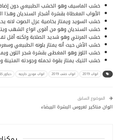
خشب الماسيف وهو الخشب الطبيعي دون إضافة
الأبواب المغطاة بقشرة أشجار السنديان وهذا ال
خشب السويد ويمتاز بخاصية عزل الصوت لانه يح
خشب السنديان وهو من أقوى انواع الشهب ويتم
خشب المرنتي وهو شديد الصلابة ولكنه أقل تفضي
خشب الآش حيث أنه يمتاز بلونه الطبيعي وسعره
خشب اللوز وهو المغطى بقشرة شجر اللون ويمتاز
خشب التيك يمتاز بقوة تحمله وجودته المتينة وش
ابواب 2019
ابواب خشب 2019
ابواب مودرن خارجيه
ديكور كل
الموضوع السابق
الوان مناكير لعروس البشرة البيضاء
يمكنك 