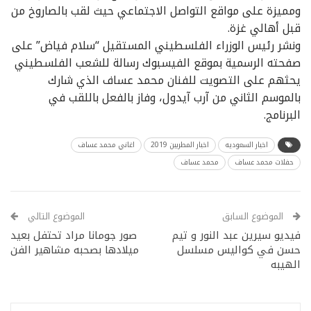
ومميزة على مواقع التواصل الاجتماعي حيث لقب بالصاروخ من
قبل أهالي غزة.
ونشر رئيس الوزراء الفلسطيني المستقيل “سلام فياض” على
صفحته الرسمية بموقع الفيسبوك رسالة للشعب الفلسطيني
يحثهم على التصويت للفنان محمد عساف الذي شارك
بالموسم الثاني من آرب آيدول، وفاز بالفعل باللقب في
البرنامج.
اخبار السعوديه
اخبار المطربين 2019
اغاني محمد عساف
حفلات محمد عساف
محمد عساف
الموضوع السابق
الموضوع التالي
فيديو سيرين عبد النور و تيم
صور جومانا مراد تحتفل بعيد
حسن في كواليس مسلسل
ميلادها بصحبه مشاهير الفن
الهيبه