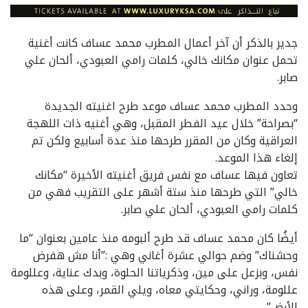
جدير بالذكر أن آخر أعمال المطرب محمد عساف كانت أغنية
تحمل عنوان مكانك خالي، كلمات رامي العبودي، ألحان علي
صابر.
وحدد المطرب محمد عساف موعد طرح اغنيته الجديدة
“بصراحة” خلال عيد الفطر المقبل، وهي أغنيه ذات اللهجة
العراقية وكان من المقرر طرحها منذ عدة أسابيع ولكن تم
إلغاء هذا الموعد.
تعاون فيها عساف مع نفس فريق أغنيته الأخيرة “مكانك
خالي” التي طرحها منذ ستة أشهر على التقريب فهي من
كلمات رامي العبودي، ألحان علي صابر.
أيضُا كان محمد عساف قد طرح ألبومه منذ عامين بعنوان “ما
وحشناك” وضم حوالي عشرة أغاني وهي :”أنا مش هفرض
نفس، وبزعل على مين، وذكرياتنا الحلوة، وبدك عناية، وعللومة
عللومة، وراني، وحكايتي معاه، ويلي القمر، وعلى هذه
الأرض”.