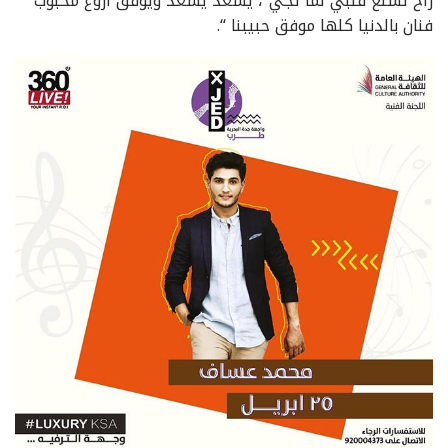
راح تشلع قلبي لما تجي”، يسعد يسعد ويوفق اروع محبوب
فنان بالدنيا كلها موفق حبيبنا “.