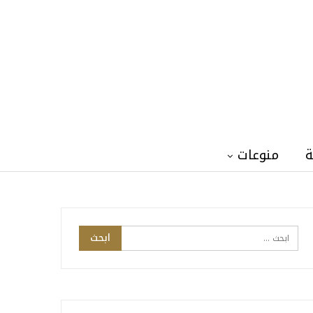
ة
منوعات