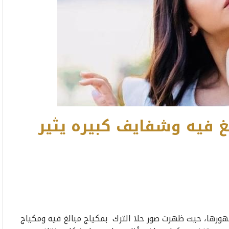
لغ فيه وشفايف كبيره يثير
مهورها، حيث ظهرت صور حلا الترك بمكياج مبالغ فيه ومكياج