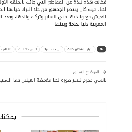
فكانت هذه نبذة عن المقاطع التي جائت بالحلقة الأول
لها، حيث كان ينتظر الجمهور من حلا الترك حياتها الخا
للعيش مع والدتها منى السابر وتركت والدها، وبعد ال
المغربية دنيا بطمة وبينها.
اخبار المشاهير 2019
ازياء حلا الترك
اغاني حلا الترك
حلا الترك
الموضوع السابق
نانسي عجرم تنشر صوره لها مغمضة العينين فما السبب
يمكنك 