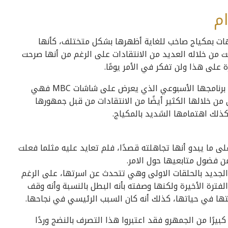
ام
ات بمكياج صاخب للغاية أظهرها بشكل متختلف، كأنها
 من خلاله العديد من الانتقادات على الرغم من أنها صرحت
لى هذا ولن تفكر في الأمر يومًا.
تحظى الفنانة حلا بمتابعة عدد كبير من جمهورها في برنامجها الأسبوعي الذي يعرض على شاشات MBC فهي
من خلالها الكثير أيضًا من الانتقادات من قبل جمهورها
ذلك اهتمامها الشديد بالمكياج.
لى ما يبدو أنها تجاهلته قصدًا، فلم تعايد عليه مثلما فعلت
 من فضول متابعيها حول الامر.
 الجديد بالحلقات الاولى وهي تتحدث عن اسرتها، على الرغم
فترة الأخيرة ولكنها وصفته بأنه البطل بالنسبة وأنه وقف
تها في حياتها، كذلك أنه كان السبب الرئيسي في نجاحها.
كبيرًا من الجمهرو فقد اعتبروا هذا التصرف بالنضج وردًا