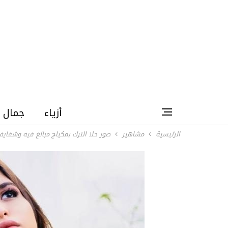
أزياء
جمال
الرئيسية
مشاهير
صور حلا الترك بمكياج مبالغ فيه وشفايف