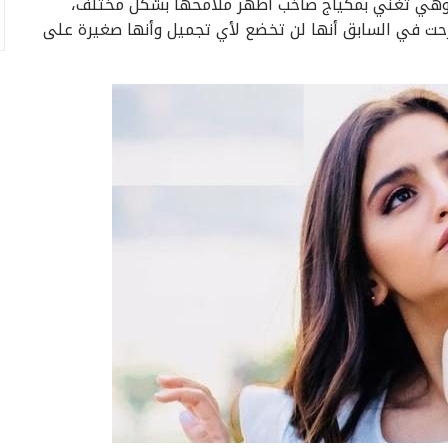
 وهي تغني بمكياج صاخب أظهر ملامحها بشكل مختلف،
حت في السابق أنها لن تخضع لأي تجميل وأنها صغيرة على