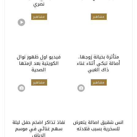
نصري
مشاهير
مشاهير
متأثرة بخيانة زوجها..
فيديو اول ظهور نوال
أصالة تبكي أثناء غناء
الكويتية بعد ازمتها
ذاك الغبي
الصحية
مشاهير
مشاهير
انس شقيق اصالة يتعرض
نفاذ تذاكر اضخم حفل ليلة
للسخرية بسبب قلادته
سهم غنائي في موسم
الرياض