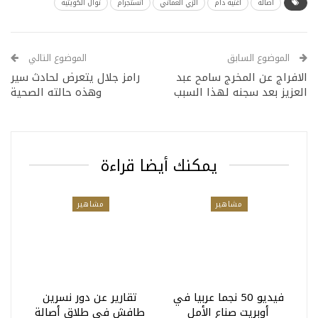
أصالة
اغنية دام
الزي العماني
انستجرام
نوال الكويتية
الموضوع السابق
الموضوع التالي
الافراج عن المخرج سامح عبد
رامز جلال يتعرض لحادث سير
العزيز بعد سجنه لهذا السبب
وهذه حالته الصحية
يمكنك أيضا قراءة
مشاهير
مشاهير
فيديو 50 نجما عربيا في
تقارير عن دور نسرين
أوبريت صناع الأمل
طافش في طلاق أصالة