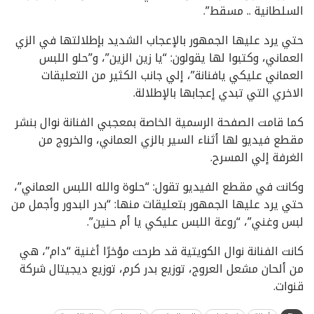
السلطانية .. مسقط”.
حتي يرد عليها الجمهور بالإعجاب الشديد بإطلالتها في الزي
العماني، وكتبوا لها يقولون: “يا زين الزين”، و”حلو اللبس
العماني عليكي يافنانة”، إلي جانب الكثير من التعليقات
الاخري التي تبدي إعجابها بالإطلالة.
كما قامت الصفحة الرسمية الخاصة بمعجبي الفنانة نوال بنشر
مقطع فيديو لها أثناء السير بالزي العماني، والخروج من
الغرفة إلي المسرح.
وكانت في مقطع الفيديو تقول: “حلوة والله اللبس العماني”،
حتي يرد عليها الجمهور بتعليقات منها: “بدر البدور وأجمل من
لبس وغني”، “روعة اللبس عليكي يا أم حنين”.
كانت الفنانة نوال الكويتية قد طرحت مؤخرًا أغنية “دام”، هي
من ألحان مشعل العروج، توزيع بدر كرم، توزيع ديجيتال شركة
قنوات.