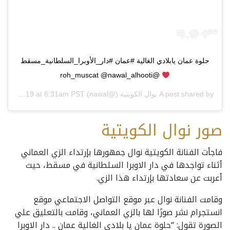
حلوة عمان يابلادي الغالية #عمان #دار_الأوبرا_السلطانية_مسقط
@roh_muscat @nawal_alhooti
A post shared by
نوال الكويتية
(@nawal) on
Jan 24, 2019 at 6:31am PST
صور نوال الكويتية
فاجأت الفنانة الكويتية نوال جمهورها بإرتداء الزي العماني
أثناء تواجدها في دار الاوبرا السلطانية في مسقط، حيث
أعربت عن سعادتها بإرتداء هذا الزي.
وقامت الفنانة نوال عبر موقع التواصل الاجتماعي موقع
انستجرام نشر صورًا لها بالزي العماني، وقامت بالتعليق علي
الصورة تقول: “حلوة عمان يا بلادي الغالية عمان .. دار الاوبرا