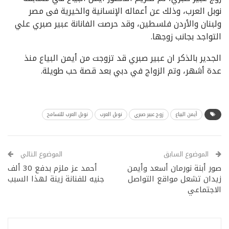
نوبل العرب، وذلك عن أعماله الإنسانية والخيرية فى مصر
ولبنان والأردن فلسطين، وقد حرصت الفانانة عبير صبري علي
التواجد بجانب زوجها.
الجدير بالذكر ان عبير صبري قد تزوجت من أيمن البياع منذ
عدة أشهر، وتم الزواج في دبي بعد قصة حب طويلة.
أيمن البياع
زوج عبير صبري
نوبل العرب
نوبل العرب للتسامح
الموضوع السابق
الموضوع التالي
صور أبنة نورمان أسعد وأيمن
أحمد عز ملزم بدفع 30 ألف
زيدان تشعل مواقع التواصل
جنيه للفنانة زينة لهذا السبب
الاجتماعي