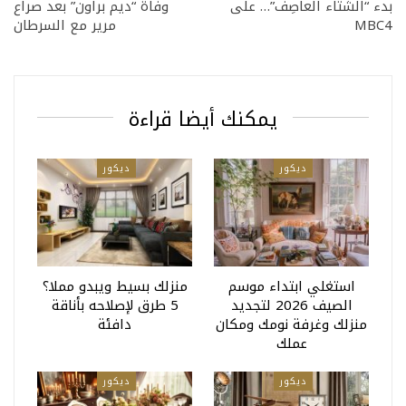
بدء “الشتاء العاصِف”… على
وفاة “ديم براون” بعد صراع
MBC4
مرير مع السرطان
يمكنك أيضا قراءة
ديكور
ديكور
استغلي ابتداء موسم
منزلك بسيط ويبدو مملا؟
الصيف 2026 لتجديد
5 طرق لإصلاحه بأناقة
منزلك وغرفة نومك ومكان
دافئة
عملك
ديكور
ديكور