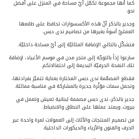
كما أنها مجموعة تكمّل أيّ مساحة في المنزل على أفضل
نحو.
وجدير بالذكر أنّ هذه الأكسسوارات تحافظ على طابعها
العمليّ أسوةً بغيرها من تصاميم ندى دبس.
فتشكّل بالتالي الإضافة المثاليّة إلى أيّ مساحة داخليّة.
سارعوا إذاً بالتوجّه إلى متجر مدن في موسم الأعياد، لإضافة
تلك النفحة الحرفيّة البديعة إلى احتفالاتكم.
فقطع المصمّمة ندى دبس المختارة بعناية تتميّز بفرادتها،
وتحمل سمات مؤثّرة جديرة بالمشاركة في مناسبة مماثلة.
جدير بالذكر، ندى دبس مصممة لبنانية تعيش وتعمل في
بيروت. ويمتد عملها على النطاق والانضباط.
من تصميم المنتجات والأثاث إلى العمولات لمرة واحدة عبر
الحرف والفنون والأزياء والديكورات الداخلية.