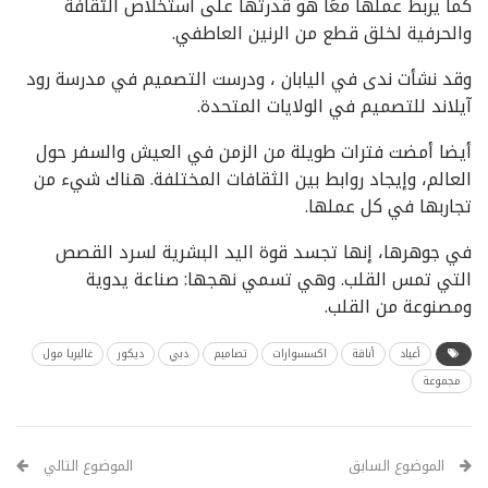
كما يربط عملها معًا هو قدرتها على استخلاص الثقافة
والحرفية لخلق قطع من الرنين العاطفي.
وقد نشأت ندى في اليابان ، ودرست التصميم في مدرسة رود
آيلاند للتصميم في الولايات المتحدة.
أيضا أمضت فترات طويلة من الزمن في العيش والسفر حول
العالم، وإيجاد روابط بين الثقافات المختلفة. هناك شيء من
تجاربها في كل عملها.
في جوهرها، إنها تجسد قوة اليد البشرية لسرد القصص
التي تمس القلب. وهي تسمي نهجها: صناعة يدوية
ومصنوعة من القلب.
أعياد
أناقة
اكسسوارات
تصاميم
دبي
ديكور
غاليريا مول
مجموعة
الموضوع السابق
الموضوع التالي