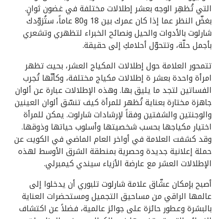
التي تُظهِر الوجه بعشر إطلالات مختلفة في غضون ثوانٍ.
بغضّ النظر عما إذا كان عمرك بين 18 و80 عاماً، ستُزوّدك
شارلوت بالأدوات والحيل ونصائح الخبراء لتظهري وتشعري
بأجمل حلّة، وتتحوّل أحلامكِ إلى حقيقة.
تتمحور العلامة حول إطلالات المكياج العشر، بحيث تظهر
امرأة واحدة بعشر ة إطلالات مكياج مختلفة، وكأنّها تُجرب
الفساتين لتجد ما يليق بها. وهذه الإطلالات عبارة عن ألوان
جاهزة مختارة بعناية تُظهر للمرأة كيف تنسّق ألوان العينين
والوجنتين والشفتين وفقاً لإرشادات شارلوت. يمكن للمرأة
اختيار مكياجها بحسب شخصيتها وأسلوب حياتها وذوقها.
وقد كشفت العلامة في أواخر العام الماضي في الكويت عن
حملة إعلانية جديدة وحصرية بمنطقة الشرق الأوسط لهذه
الإطلالات العشر مع عارضة الأزياء سيندي كيمبرلي.
أصبح بإمكان عشّاق علامة شارلوت تلبوري أن يدخلوا إلى
عالمها الراقي من مساحيق التجميل ومستحضرات العناية
بالبشرة وعطور حائزة على جوائز عالمية، فضلاً عن اكتشاف