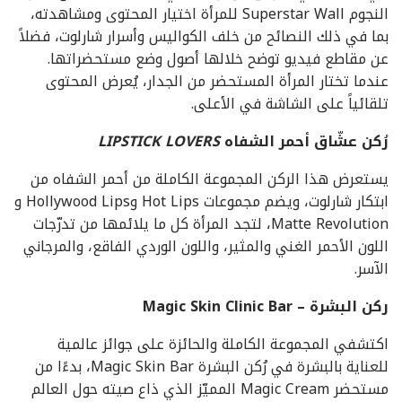
النجوم Superstar Wall للمرأة اختيار المحتوى ومشاهدته،
بما في ذلك النصائح من خلف الكواليس وأسرار شارلوت، فضلاً
عن مقاطع فيديو توضح خلالها أصول وضع مستحضراتها.
عندما تختار المرأة المستحضر من الجدار، يُعرض المحتوى
تلقائياً على الشاشة في الأعلى.
رُكن عشّاق أحمر الشفاه
LIPSTICK LOVERS
يستعرض هذا الركن المجموعة الكاملة من أحمر الشفاه من
ابتكار شارلوت، ويضم مجموعات Hot Lips وHollywood Lips و
Matte Revolution، لتجد المرأة كل ما يلائمها من تدرّجات
اللون الأحمر الغني والمثير، واللون الوردي الفاقع، والمرجاني
الآسر.
ركن البشرة – Magic Skin Clinic Bar
اكتشفي المجموعة الكاملة والحائزة على جوائز عالمية
للعناية بالبشرة في رُكن البشرة Magic Skin Bar، بدءًا من
مستحضر Magic Cream المميّز الذي ذاع صيته حول العالم