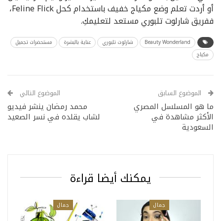
أو أردت تعلم وضع مكياج خفيف باستخدام كحل Feline Flick،
ففريق شارلوت تلبوري مستعد لتعليمكِ.
Beauty Wonderland
شارلوت تلبوري
عناية بالبشرة
مستحضرات تجميل
مكياج
الموضوع السابق
الموضوع التالي
ما هو المسلسل المصري
محمد رمضان ينشر فيديو
الأكثر مشاهدة في
لشاب يقلده في نسر الصعيد
السعودية
يمكنك أيضا قراءة
جمال
جمال