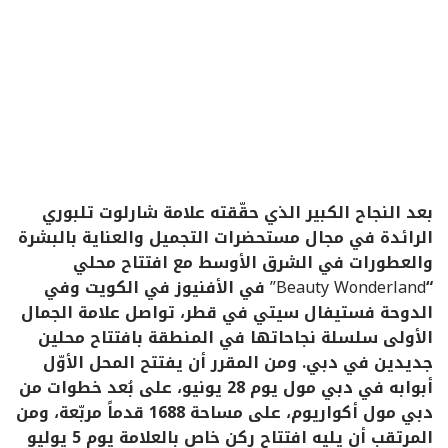
بعد النجاح الكبير الذي حقّقته علامة شارلوت تلبوري
الرائدة في مجال مستحضرات التجميل والعناية بالبشرة
والعطورات في الشرق الأوسط مع افتتاح محلي
“
Beauty Wonderland”
في الأفنيوز في الكويت وفي
الدوحة فستيفال سيتي في قطر، تواصل علامة الجمال
الأولى سلسلة نجاحاتها في المنطقة بافتتاح محلين
جديدين في دبي. ومن المقرر أن يفتتح المحل الأوّل
أبوابه في دبي مول يوم 28 يونيو، على بُعد خطوات من
دبي مول أكواريوم، على مساحة 1688 قدماً مربّعة، ومن
المرتقب أن يليه افتتاح ركن خاص بالعلامة يوم 5 يوليو