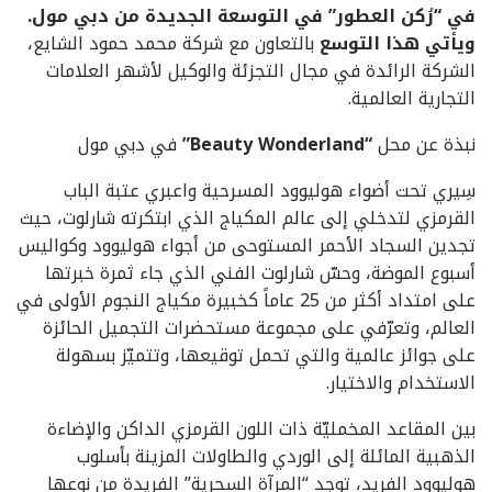
في “رُكن العطور” في التوسعة الجديدة من دبي مول.
ويأتي هذا التوسع
بالتعاون مع شركة محمد حمود الشايع،
الشركة الرائدة في مجال التجزئة والوكيل لأشهر العلامات
التجارية العالمية.
نبذة عن محل
“Beauty Wonderland”
في دبي مول
سِيري تحت أضواء هوليوود المسرحية واعبري عتبة الباب
القرمزي لتدخلي إلى عالم المكياج الذي ابتكرته شارلوت، حيث
تجدين السجاد الأحمر المستوحى من أجواء هوليوود وكواليس
أسبوع الموضة، وحسّ شارلوت الفني الذي جاء ثمرة خبرتها
على امتداد أكثر من 25 عاماً كخبيرة مكياج النجوم الأولى في
العالم، وتعرّفي على مجموعة مستحضرات التجميل الحائزة
على جوائز عالمية والتي تحمل توقيعها، وتتميّز بسهولة
الاستخدام والاختيار.
بين المقاعد المخمليّة ذات اللون القرمزي الداكن والإضاءة
الذهبية المائلة إلى الوردي والطاولات المزينة بأسلوب
هوليوود الفريد، توجد “المرآة السحرية” الفريدة من نوعها