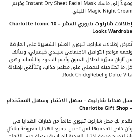
وصولاً إلى ماسك Instant Dry Sheet Facial Mask وكريم
Magic Night Cream الليلي.
إطلالات شارلوت تلبوري العشر – Charlotte Iconic 10
Looks Wardrobe
تُعرض إطلالات شارلوت تلبوري العشر الشهيرة على العارضة
ونجمة مواقع التواصل الاجتماعي سيندي كيمبرلي، وتتألف
من ألوان مميّزة لظلال العيون وأحمر الخدود والشفاه، وهي
كل ما تحتاجينه لتحصلي على مظهر جذاب، وتتألّقي بإطلالة
Dolce Vita و RebelوRock Chick.
محل هدايا شارلوت – سهل الاختيار وسهل الاستخدام
– Charlotte Gift Shop
يقدم لكِ محل شارلوت تلبوري عالماً من خيارات الهدايا في
ركن خاص لتقدميها لمن تحبين. جميع الهدايا معروضة بشكلٍ
بارز لتصبح مهمة اختيار الهدية المناسبة سهلة حتى للأزواج