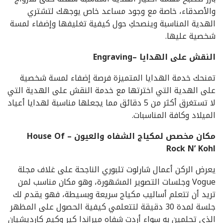
والأصدقاء، خاصة مع وجود مساعد خاص يوجهك لتشتري
الهدية المناسبة وينصحكِ حول كيفية تغليفها وإضفاء لمسة
شخصية عليها.
النقش على الهدايا –Engraving
تمنحك خدمة الهدايا المتميزة فرصة إضفاء لمسة شخصية
على الهدية التي اخترتها مع خدمة النقش على الهدية التي
لا تستغرق أكثر من 5 دقائق مما يجعلها مناسبة لهدايا أعياد
الميلاد وكافة المناسبات.
مكان مخصص لمكياج الشفاه والعيون – House Of
Rock N’ Kohl
يعرض الركن أعمال شارلوت تلبوري الناجحة على غلاف مجلة
Vogue وجلسات التصوير المشهورة، وهو مكان مناسب لمن
تريد أن تتعلم أساليب مكياج سريعة وبسيطة، فهو يقدم لك
جلسة لمدة 30 دقيقة لتتعلمي كيفية الحصول على المظهر
الذي تحلمين به سواء أردت شفاه ميراندا كير وكيم كارديشيان