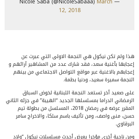
March
— Nicole Saba (@NicoleSabaaa)
12, 2018
هذا ولم تكن نيكول هي النجمة الاولى التي عبرت عن
إعجابها بأغنية سعد، فقد شارك عدد من المشاهير آرائهم و
إعجابهم بالاغنية عبر مواقع التواصل الاجتماعي من بينهم
النجمة سميرة سعيد، ودنيا بطمة.
على صعيد أخر تستعد النجمة اللبنانية لخوض السباق
الرمضاني الدراما بمسلسلها الجديد “الهيبة” في جزئه الثاني
المقرر عرضه في رمضان 2018، المسلسل من بطولة تيم
حسن، منى واصف، ومن تأليف باسم سلكا، والاخراج سامر
البرقاوي.
ومن ناحية أخرى مؤخرا يعرض أحدث مسلسلات نيكول “ولاد