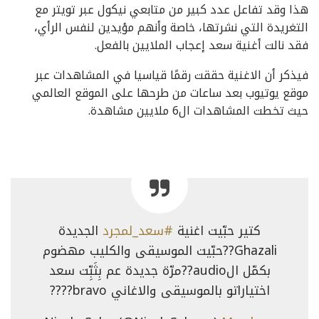
هذا وقد تفاعل عدد كبير من متابعي نيكول عبر تويتر مع
التغريدة التي نشرتها، خاصة وأنهم مؤيدين لنفس الرأي،
فقد نالت أغنية سعد إعجاب الملايين بالفعل.
فيذكر أن الاغنية حققت رقمًا قياسيا في المشاهدات عبر
موقع يوتيوب بعد ساعات من طرحها على الموقع العالمي
حيث تخطت المشاهدات ال6 ملايين مشاهدة.
كتير حبّيت اغنية
#سعد_لمجرد
الجديدة
Ghazali??حبّيت الموسيقى والكليب مهضوم
بكمّل الaudio??مرّة جديدة عم بِثَبِّت سعد
اختياراتو بالموسيقى والاغاني bravo????