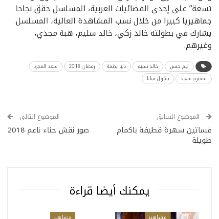
تسعة” على إحدى الفضائيات العربية، المسلسل حقق نجاحا
جماهيريا كبيرا من خلال نسب المشاهدة العالية، المسلسل
يشارك في بطولته خالد زكي، خالد سليم، هبة مجدي،
وغيرهم.
تيم حسن
خالد سليم
دنيا بطمة
رمضان 2018
سعد المجرد
سميرة سعيد
نيكول سابا
الموضوع السابق
الموضوع التالي
فساتين سهرة قطيفة باكمام
صور نقش حناء ناعم 2018
طويلة
يمكنك أيضا قراءة
مشاهير
مشاهير