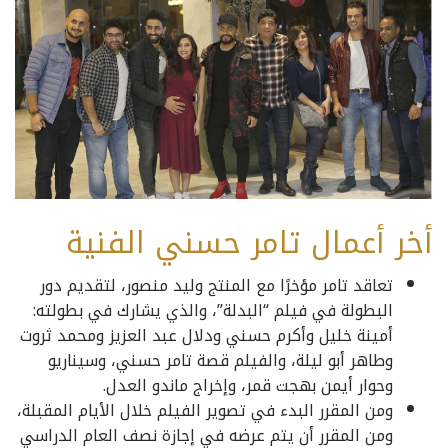
أخر أعمال تامر حسني الفنية
تعاقد تامر مؤخرًا مع المنتج وليد منصور، لتقديم دور
البطولة في فيلم “البدلة”، والذي يشارك في بطولته:
أمينة خليل وأكرم حسني ودلال عبد العزيز ومحمد ثروت
وطاهر أبو ليلة، والفيلم قصة تامر حسني، وسيناريو
وحوار أيمن بهجت قمر، وإخراج ماندو العدل.
ومن المقرر البدء في تصوير الفيلم خلال الأيام المقبلة،
ومن المقرر أن يتم عرضه في إجازة نصف العام الدراسي