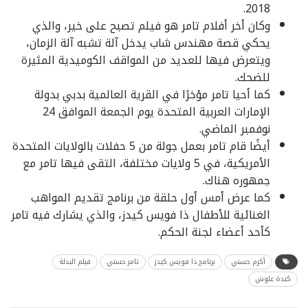
2018.
وكان أخر أفلام تامر هو فيلم تصبح على خير، والذي
يحكي قصة مهندس شاب يدخل آلة تشبه آلة الزمان،
ويتعرض فيها للعديد من المواقف الكوميدية المثيرة
للضحك.
كما أحيا تامر مؤخرًا في القرية العالمية بدبي بدولة
الإمارات العربية المتحدة يوم الجمعة الموافق 24
نوفمبر الماضي.
أيضًا قام تامر بعمل جولة من 5 حفلات بالولايات المتحدة
الأمريكية، في 5 ولايات مختلفة، التقى فيها تامر مع
جمهوره هناك.
كما عرض أمس أول حلقة من برنامج تقديم المواهب
الغنائية للأطفال ذا فويس كيدز، والذي يشارك فيه تامر
كأحد أعضاء لجنة الحكم.
أكرم حسني
برنامج ذا فويس كيدز
تامر حسني
فيلم البدلة
كندة علوش