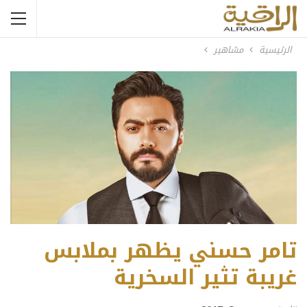
الرئيسية
مشاهير
تامر حسني يظهر بملابس
غريبة تثير السخرية