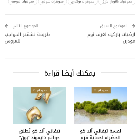
مجوهرات بالتوباز الازرق
مجوهرات بولغاري
مجوهرات شوبارد
مجوهرات شوميه
الموضوع السابق
الموضوع التالي
ارضيات باركيه لغرف نوم
طريقة تشقير الحواجب
مودرن
للعروس
يمكنك أيضا قراءة
مجوهرات
مجوهرات
لمسة تيفاني آند كو
تيفاني آند كو تُطلق
الخضراء لحماية قرم
خواتم دايموند “بون”