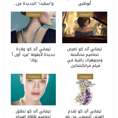
أبوظبي
و”سبليت” الجديدة من…
مجوهرات
مجوهرات
تيفاني آند كو تعرض
تيفاني آند كو: ولادة
تصاميم مخصّصة
جديدة لأيقونة “بيرد أون أ
ومجوهرات راقية في
روك”
فيلم فرانكشتاين
مجوهرات
مجوهرات
تيفاني آند كو تقدم
تيفاني آند كو تطلق
العرض الصيفي من بلو
تصاميم لؤلؤة المياه