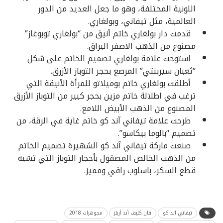
اللونية المختلفة، وهو ما جعل العديد من الدور
العالمية، مثل تيفاني، وبولغاري.
قدمت دار بولغاري خاتم أنيق من “بولغاري توبوغاز”
مصنوع من الذهب الاصفر البراق.
استوحت علامة بولغاري تصميم الخاتم على شكل
“ثعبان سيربنتي” المرصع بحجر التوباز الأزرق.
أطلقت بولغاري خاتم بوميلاتو للمرأة الأنيقة التي
ترغب في اطلالة خاتم مزين بحجر كبير من التوباز الأزرق
المصنوع من الذهب الأبيض اللامع.
طرحت علامة تيفاني آند كو خاتم غاية في الرقة، من
تصميم “بالوما بيكاسو”.
صنعت ماركة تيفاني آند كو الشهيرة تصميم الخاتم
من الذهب الخالص المصقول بأحجار التوباز التي تشبه
قطع السكر، باسلوب راقي ومميز.
تيفاني آند كو
فان كليف أند أربلز
مجوهرات 2018