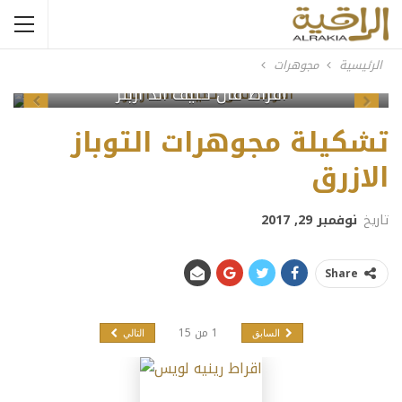
الرئيسية
مجوهرات
اقراط فان كليف اند اربلز
Previous
Next
تشكيلة مجوهرات التوباز
الازرق
تاريخ
نوفمبر 29, 2017
Share
1
من
15
السابق
التالي