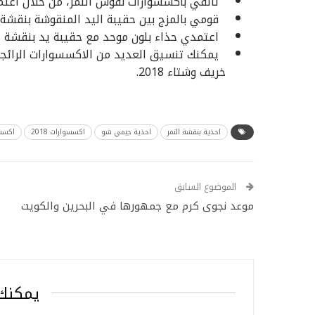
تألقي باكسسوارات نقوش النمر، من خلال اعتم
قومي بالمزج بين حقيبة اليد المنقوشة بنقشة ا
اعتمدي حذاء بلون موحد مع حقيبة يد بنقشة النمر
يمكنك تنسيق العديد من الاكسسوارات الرائجة
خريف وشتاء 2018.
احذية بنقشة النمر
احذية جيمي شو
اكسسوارات 2018
اكسسو
الموضوع السابق
موعد نجوى كرم مع جمهورها في البحرين والكويت
يمكنك 