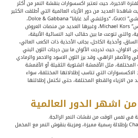
ترة الاخيرة، حيث تعتبر اكسسوارات بنقشة النمر من أكثر
ت انتشارًا في موضة خريف وشتاء عام 2018، حيث شاهدنا العديد من دور الأزياء العالمية التي أطلقت الكثير
من القطع التي حملت نقشات النمر الأنيقة، مثل “غوتشي” Gucci، “دولتشي أند غابانا” Dolce & Gabbana،
“جيمي شو” Jimmy Choo، “برادا” Prada، “مايكل كورس” Michael Kors، وغيرها العديد من منصات العروض
، والتي تنوعت ما بين حقائب اليد النسائية الأنيقة،
 الساق، وأحذية الكاحل، بجانب الأحذية ذات الكعب العالي،
الالوان، حيث تدرجت الألوان ما بين درجات اللون البني
لي والأصفر الزاهي، وقد برز اللون الاسود والاحمر والرمادي
 المختلفة، مثل الأقمشة الشتوية الثقيلة أو الأقمشة
د الاكسسوارات التي تناسب إطلالاتها المختلفة، سواء
د من الازياء والقطع المختلفة، حتى تكتمل إطلالتها
ن اشهر الدور العالمية
ة في نفس الوقت من نقشات النمر الرائجة.
يتميز حذاء “شارلوت أوليمبيا” Charlotte Olympia بإطلالة رسمية مميزة، ومزينة بنقوش النمر مع المخمل