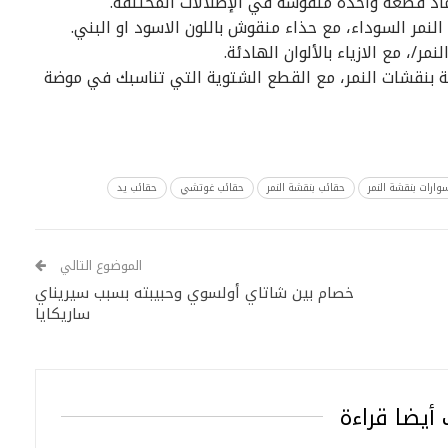
اد قطعة واحدة منقوشة في الإطلالات المختلفة.
لنمر السوداء، مع حذاء منقوش باللون الاسود او البني.
/، مع الازياء بالألوان الهادئة.
 بنقشات النمر، مع القطع الشتوية التي تناسبك في موضة
ارات بنقشة النمر
حقائب بنقشة النمر
حقائب غوتشي
حقائب يد
الموضوع التالي
خصام بين شاتاي أولسوي وحبيبته بسبب سيريناي
ساريكايا
أيضا قراءة