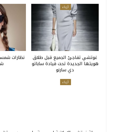
أزياء
غوتشي تفاجئ الجميع قبل طلاق
نظارات شمسي
هويتها الجديدة تحت قيادة ساباتو
شك
دي سارنو
أزياء