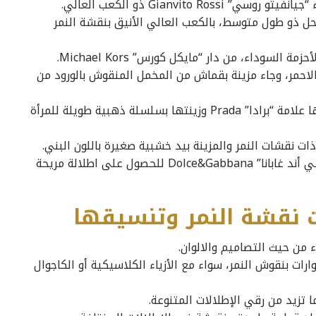
Gianvito  ذو الكعب العالي.
 شو” Jimmy Choo حذاء الكاحل ذو طول متوسط، بالكعب العالي الأنيق بنقشة النمر
السوداء، من دار “مايكل كورس” Michael Kors.
الاحمر، وجاء مزينة بقماش من المخمل المنقوش بالورود من
نسقي حقيبة الكتف بنقوش النمر التي قدمتها علامة “برادا” Prada وزينتها بسلسلة ذهبية طويلة للمرأة
قومي بتنسيق حقيبة كبيرة الحجم من “دولتشي أند غابانا” Dolce&Gabbana للحصول على اطلالة مريحة
 نقشة النمر وتنسيقها
 من حيث التصاميم والالوان.
ت بنقوش النمر، سواء مع الأزياء الكلاسيكية أو الكاجوال
 تزيد من رقي الإطلالات المتنوعة.