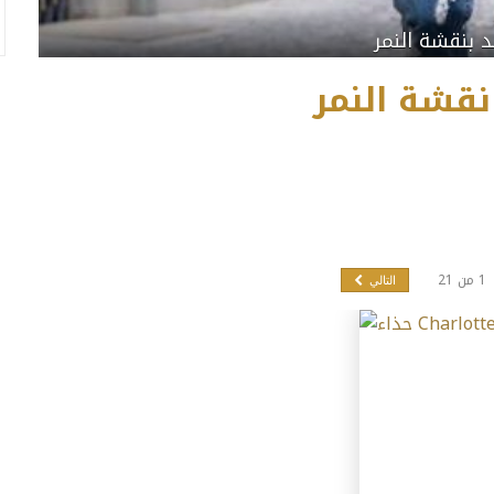
د بنقشة النمر
نقشة النمر
1
من
21
التالي