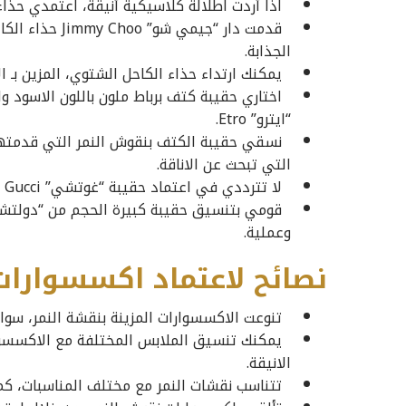
اذا أردت اطلالة كلاسيكية أنيقة، اعتمدي حذاء “جيانفيتو روسي” Rossi
قدمت دار “جيمي
الجذابة.
يمكنك ارتداء حذاء الكاحل الشتوي، المزين بـ الأحزمة 
اختاري حقيبة كتف برباط ملون باللون الاسود و
“ايترو” Etro.
التي تبحث عن الاناقة.
لا تترددي في اعتماد حقيبة “غوتشي” Gucci ذات نقشات النمر والمزينة بيد خشبية صغيرة باللون البني.
وعملية.
نصائح لاعتماد اكسسوارات
تنوعت الاكسسوارات المزينة بنقشة النمر، سواء
يمكنك تنسيق الملابس المختلفة مع الاكسسوارا
الانيقة.
تتناسب نقشات النمر مع مختلف المناسبات، كما