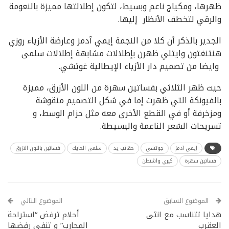
ظهرها، ومكياج ناعم وبسيط، لتكون إطلالتها مميزة بالنعومة
والرقي لتخطف الأنظار إليها.
الجدير بالذكر أن كلا من النجمة إيمي آدمز وعارضة الأزياء روزي
هنتنغتون وايتلي ظهرن بإطلالات مشابهة إطلالات سلمى
وايضا من تصميم دار الأزياء الإيطالية غوتشي.
حيث ظهر الثلاثي بفساتين سهرة من اللون الأزرق، مميزة
بالفيونكة التي ظهرت إما في شكل التصميم منقوشة
ومزخرفة أو في القطع الأخرى معه مثل حزام الوسط، و
تسريحات الشعر الناعمة والبسيطة.
إيمي آدمز
جوتشي
حقائب يد
سلمى الحايك
فساتين باللون الازرق
فساتين سهرة
كيري واشنطن
الموضوع السابق
الموضوع التالي
هدايا تتناسب مع انثى
أحلام ترفض “استراحة
العقرب
المحارب” و تنفي رفضها