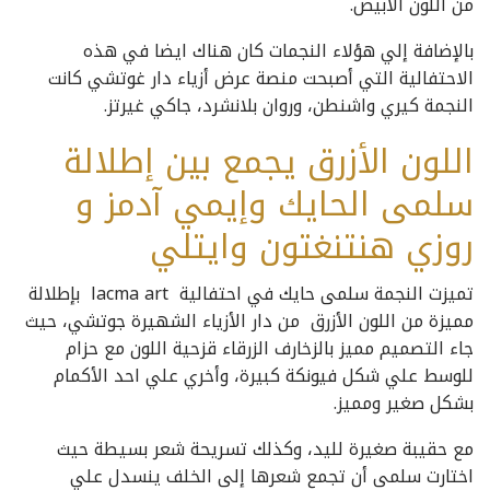
من اللون الأبيض.
بالإضافة إلي هؤلاء النجمات كان هناك ايضا في هذه
الاحتفالية التي أصبحت منصة عرض أزياء دار غوتشي كانت
النجمة كيري واشنطن، وروان بلانشرد، جاكي غيرتز.
اللون الأزرق يجمع بين إطلالة
سلمى الحايك وإيمي آدمز و
روزي هنتنغتون وايتلي
تميزت النجمة سلمى حايك في احتفالية lacma art بإطلالة
مميزة من اللون الأزرق من دار الأزياء الشهيرة جوتشي، حيث
جاء التصميم مميز بالزخارف الزرقاء قزحية اللون مع حزام
للوسط علي شكل فيونكة كبيرة، وأخري علي احد الأكمام
بشكل صغير ومميز.
مع حقيبة صغيرة لليد، وكذلك تسريحة شعر بسيطة حيث
اختارت سلمى أن تجمع شعرها إلى الخلف ينسدل علي